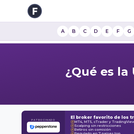
A
B
C
D
E
F
G
¿Qué es la
El broker favorito de los t
PATROCINADO
MT4, MT5, cTrader y TradingVie
✓
Scalping sin restricciones
✓
Retiros sin comisión
✓
Regulado en 7 países top
✓