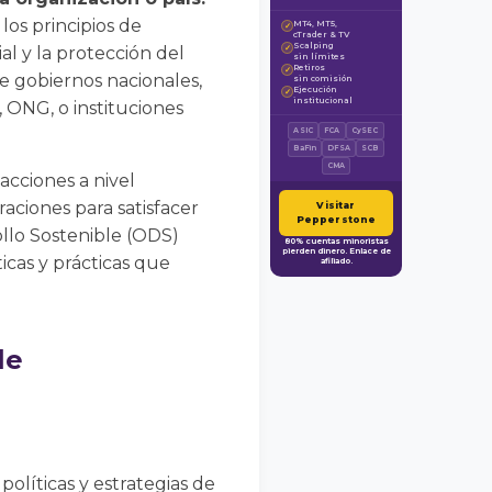
los principios de
MT4, MT5,
✓
cTrader & TV
Scalping
ial y la protección del
✓
sin límites
Retiros
✓
e gobiernos nacionales,
sin comisión
Ejecución
✓
institucional
 ONG, o instituciones
ASIC
FCA
CySEC
BaFin
DFSA
SCB
CMA
acciones a nivel
ciones para satisfacer
Visitar
Pepperstone
ollo Sostenible (ODS)
80% cuentas minoristas
pierden dinero. Enlace de
icas y prácticas que
afiliado.
le
políticas y estrategias de