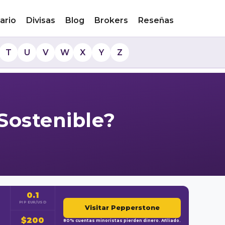
ario
Divisas
Blog
Brokers
Reseñas
T
U
V
W
X
Y
Z
Sostenible?
0.1
PIP EUR/USD
Visitar Pepperstone
$200
80% cuentas minoristas pierden dinero. Afiliado.