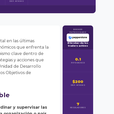
DEP. MÍNIMO
BROKER
PATROCINADO
al en las últimas
El broker de los
traders activos
onómicos que enfrenta la
nismo clave dentro de
0.1
ategias y acciones que
PIP EUR/USD
 Unidad de Desarrollo
los Objetivos de
$200
DEP. MÍNIMO
ble
7
inar y supervisar las
REGULADORES
a organización o país.