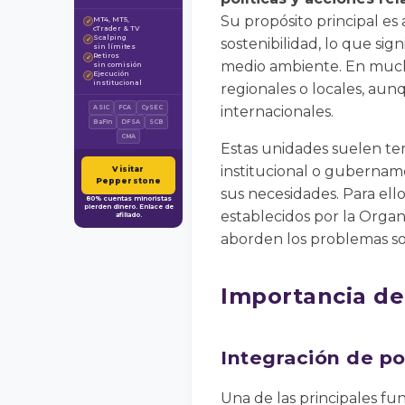
Su propósito principal es 
MT4, MT5,
✓
cTrader & TV
Scalping
✓
sostenibilidad, lo que sign
sin límites
Retiros
✓
medio ambiente. En mucho
sin comisión
Ejecución
✓
institucional
regionales o locales, au
internacionales.
ASIC
FCA
CySEC
BaFin
DFSA
SCB
CMA
Estas unidades suelen ten
institucional o gubernam
Visitar
Pepperstone
sus necesidades. Para ello
80% cuentas minoristas
pierden dinero. Enlace de
establecidos por la Organ
afiliado.
aborden los problemas so
Importancia de
Integración de po
Una de las principales fun