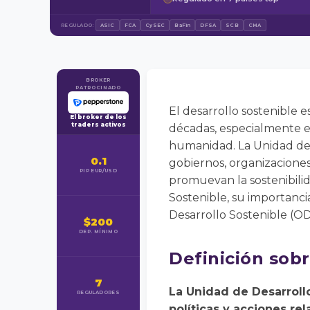
REGULADO:
ASIC
FCA
CySEC
BaFin
DFSA
SCB
CMA
BROKER
PATROCINADO
El desarrollo sostenible
El broker de los
traders activos
décadas, especialmente en
humanidad. La Unidad de 
0.1
gobiernos, organizaciones
PIP EUR/USD
promuevan la sostenibilid
Sostenible, su importanci
Desarrollo Sostenible (OD
$200
DEP. MÍNIMO
Definición sobr
7
La Unidad de Desarroll
REGULADORES
políticas y acciones re