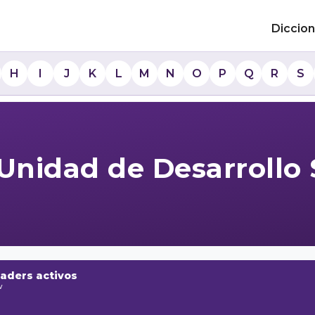
Diccion
H
I
J
K
L
M
N
O
P
Q
R
S
 Unidad de Desarrollo 
raders activos
w