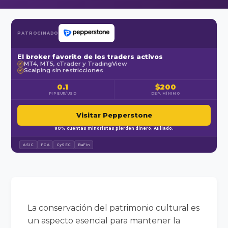
PATROCINADO
El broker favorito de los traders activos
MT4, MT5, cTrader y TradingView
✓
Scalping sin restricciones
✓
0.1
$200
PIP EUR/USD
DEP. MÍNIMO
Visitar Pepperstone
80% cuentas minoristas pierden dinero. Afiliado.
ASIC
FCA
CySEC
BaFin
La conservación del patrimonio cultural es
un aspecto esencial para mantener la