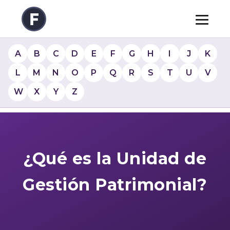
A
B
C
D
E
F
G
H
I
J
K
L
M
N
O
P
Q
R
S
T
U
V
W
X
Y
Z
¿Qué es la Unidad de
Gestión Patrimonial?