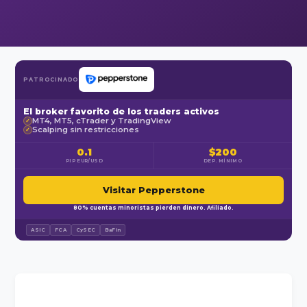
PATROCINADO
El broker favorito de los traders activos
MT4, MT5, cTrader y TradingView
✓
Scalping sin restricciones
✓
0.1
$200
PIP EUR/USD
DEP. MÍNIMO
Visitar Pepperstone
80% cuentas minoristas pierden dinero. Afiliado.
ASIC
FCA
CySEC
BaFin