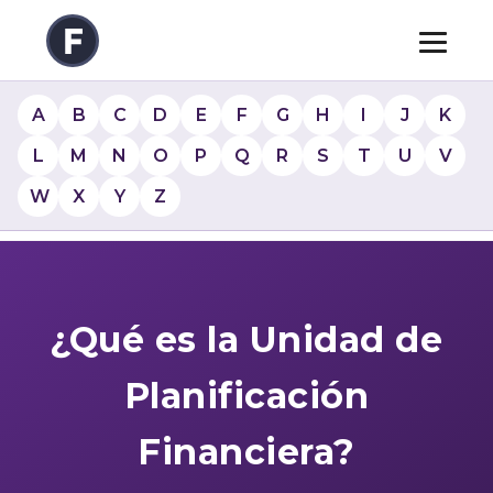
A
B
C
D
E
F
G
H
I
J
K
L
M
N
O
P
Q
R
S
T
U
V
W
X
Y
Z
¿Qué es la Unidad de
Planificación
Financiera?