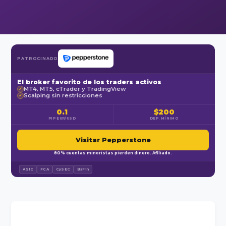
PATROCINADO
El broker favorito de los traders activos
MT4, MT5, cTrader y TradingView
✓
Scalping sin restricciones
✓
0.1
$200
PIP EUR/USD
DEP. MÍNIMO
Visitar Pepperstone
80% cuentas minoristas pierden dinero. Afiliado.
ASIC
FCA
CySEC
BaFin