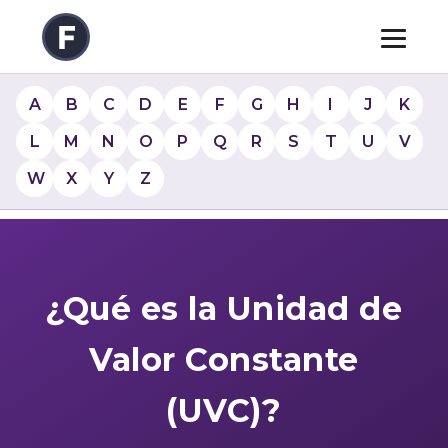
A
B
C
D
E
F
G
H
I
J
K
L
M
N
O
P
Q
R
S
T
U
V
W
X
Y
Z
¿Qué es la Unidad de
Valor Constante
(UVC)?