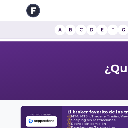
A
B
C
D
E
F
G
¿Qu
El broker favorito de los t
PATROCINADO
MT4, MT5, cTrader y TradingVie
✓
Scalping sin restricciones
✓
Retiros sin comisión
✓
Regulado en 7 países top
✓