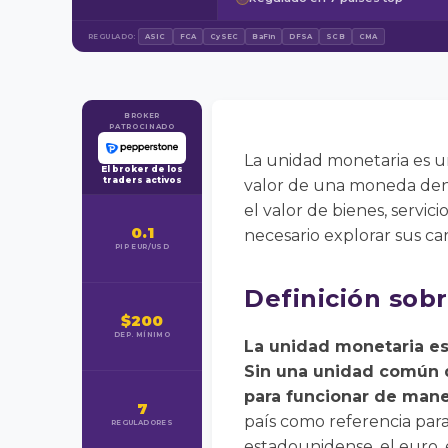
REGULADO:
ASIC
FCA
CySEC
BaFin
DFSA
SCB
CMA
BROKER
PATROCINADO
La unidad monetaria es 
El broker de los
traders activos
valor de una moneda dent
el valor de bienes, servic
0.1
necesario explorar sus cara
PIP EUR/USD
Definición sob
$200
DEP. MÍNIMO
La unidad monetaria es
Sin una unidad común d
para funcionar de maner
7
país como referencia para
REGULADORES
estadounidense, el euro, 