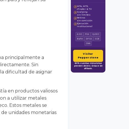
MT4, MT5,
✓
cTrader & TV
Scalping
✓
sin límites
Retiros
✓
sin comisión
Ejecución
✓
institucional
ASIC
FCA
CySEC
BaFin
DFSA
SCB
CMA
Visitar
ba principalmente a
Pepperstone
directamente. Sin
80% cuentas minoristas
pierden dinero. Enlace de
afiliado.
la dificultad de asignar
stía en productos valiosos
on a utilizar metales
seco. Estos metales se
ón de unidades monetarias