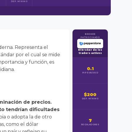
DEP. MÍNIMO
BROKER
PATROCINADO
erna. Representa el
El broker de los
traders activos
ándar por el cual se mide
mportancia y función, es
0.1
idiana.
PIP EUR/USD
$200
DEP. MÍNIMO
minación de precios.
o tendrían dificultades
ia o adopta la de otro
7
s, como el dólar
REGULADORES
un país y reflejan su