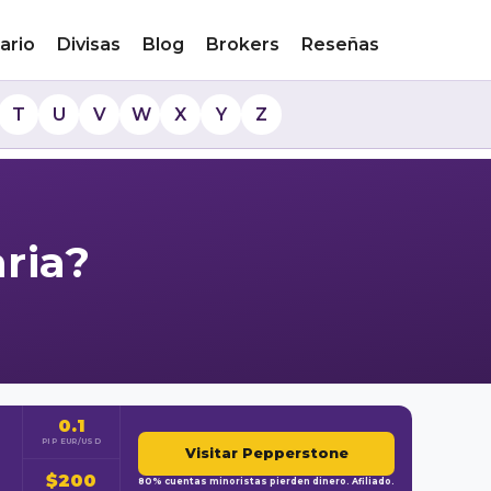
ario
Divisas
Blog
Brokers
Reseñas
T
U
V
W
X
Y
Z
ria?
0.1
PIP EUR/USD
Visitar Pepperstone
$200
80% cuentas minoristas pierden dinero. Afiliado.