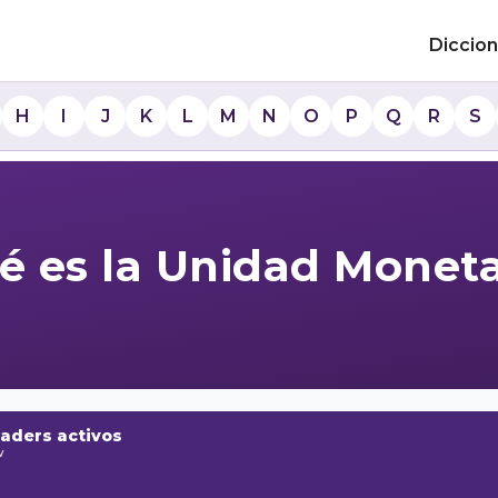
Diccion
H
I
J
K
L
M
N
O
P
Q
R
S
é es la Unidad Moneta
raders activos
w