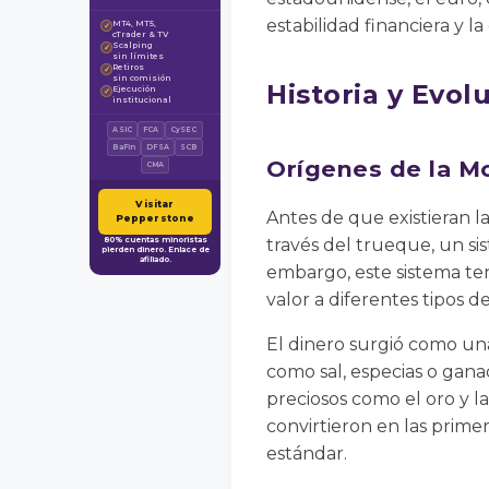
estabilidad financiera y la
MT4, MT5,
✓
cTrader & TV
Scalping
✓
sin límites
Retiros
✓
sin comisión
Historia y Evol
Ejecución
✓
institucional
ASIC
FCA
CySEC
BaFin
DFSA
SCB
Orígenes de la 
CMA
Visitar
Antes de que existieran l
Pepperstone
80% cuentas minoristas
través del trueque, un si
pierden dinero. Enlace de
afiliado.
embargo, este sistema tení
valor a diferentes tipos d
El dinero surgió como una
como sal, especias o gana
preciosos como el oro y la 
convirtieron en las prime
estándar.