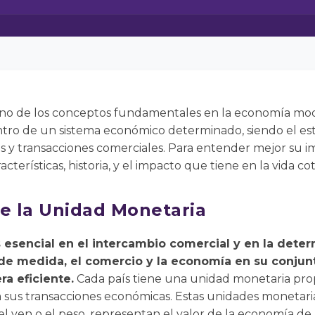
uno de los conceptos fundamentales en la economía mod
ro de un sistema económico determinado, siendo el est
ios y transacciones comerciales. Para entender mejor su i
cterísticas, historia, y el impacto que tiene en la vida cot
re la Unidad Monetaria
 esencial en el intercambio comercial y en la deter
e medida, el comercio y la economía en su conjunt
a eficiente.
Cada país tiene una unidad monetaria prop
 sus transacciones económicas. Estas unidades monetaria
el yen o el peso, representan el valor de la economía de 