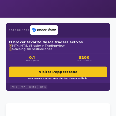
PATROCINADO
El broker favorito de los traders activos
MT4, MT5, cTrader y TradingView
✓
Scalping sin restricciones
✓
0.1
$200
PIP EUR/USD
DEP. MÍNIMO
Visitar Pepperstone
80% cuentas minoristas pierden dinero. Afiliado.
ASIC
FCA
CySEC
BaFin