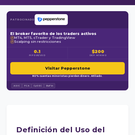
PATROCINADO
El broker favorito de los traders activos
MT4, MT5, cTrader y TradingView
✓
Scalping sin restricciones
✓
0.1
$200
PIP EUR/USD
DEP. MÍNIMO
Visitar Pepperstone
80% cuentas minoristas pierden dinero. Afiliado.
ASIC
FCA
CySEC
BaFin
Definición del Uso del