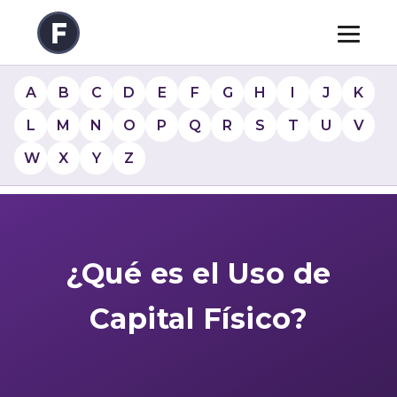
A
B
C
D
E
F
G
H
I
J
K
L
M
N
O
P
Q
R
S
T
U
V
W
X
Y
Z
¿Qué es el Uso de
Capital Físico?