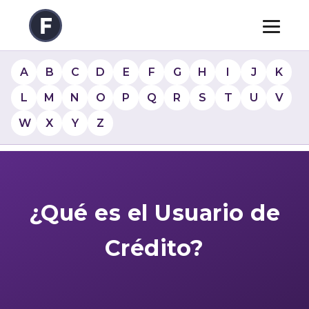
A
B
C
D
E
F
G
H
I
J
K
L
M
N
O
P
Q
R
S
T
U
V
W
X
Y
Z
¿Qué es el Usuario de
Crédito?