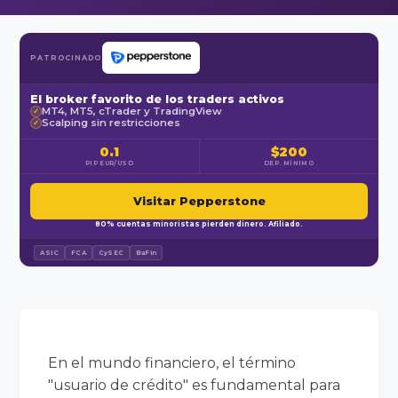
PATROCINADO
El broker favorito de los traders activos
MT4, MT5, cTrader y TradingView
✓
Scalping sin restricciones
✓
0.1
$200
PIP EUR/USD
DEP. MÍNIMO
Visitar Pepperstone
80% cuentas minoristas pierden dinero. Afiliado.
ASIC
FCA
CySEC
BaFin
En el mundo financiero, el término
"usuario de crédito" es fundamental para