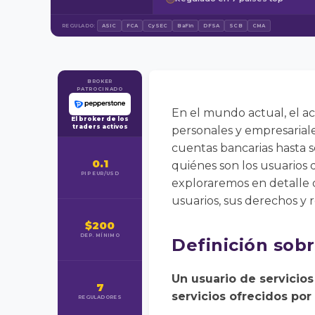
REGULADO:
ASIC
FCA
CySEC
BaFin
DFSA
SCB
CMA
BROKER
PATROCINADO
En el mundo actual, el acc
El broker de los
traders activos
personales y empresariale
cuentas bancarias hasta 
0.1
quiénes son los usuarios d
PIP EUR/USD
exploraremos en detalle qu
usuarios, sus derechos y 
$200
DEP. MÍNIMO
Definición sobr
Un usuario de servicios
7
servicios ofrecidos por 
REGULADORES