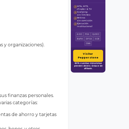
MT4, MT5,
✓
cTrader & TV
Scalping
✓
sin límites
Retiros
✓
sin comisión
Ejecución
✓
institucional
ASIC
FCA
CySEC
BaFin
DFSA
SCB
s y organizaciones).
CMA
Visitar
Pepperstone
80% cuentas minoristas
pierden dinero. Enlace de
afiliado.
 sus finanzas personales.
arias categorías:
entas de ahorro y tarjetas
es, bonos, y otros