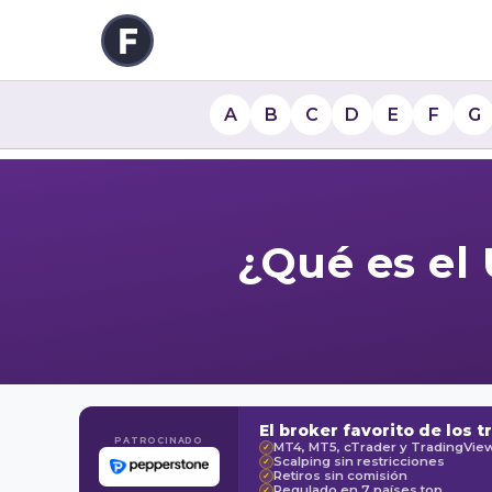
A
B
C
D
E
F
G
¿Qué es el 
El broker favorito de los t
PATROCINADO
MT4, MT5, cTrader y TradingVie
✓
Scalping sin restricciones
✓
Retiros sin comisión
✓
Regulado en 7 países top
✓