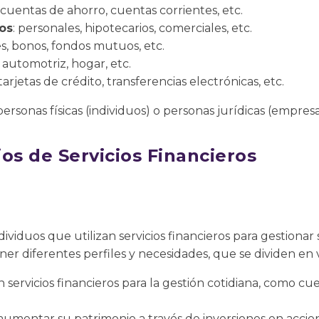
: cuentas de ahorro, cuentas corrientes, etc.
os
: personales, hipotecarios, comerciales, etc.
es, bonos, fondos mutuos, etc.
d, automotriz, hogar, etc.
 tarjetas de crédito, transferencias electrónicas, etc.
rsonas físicas (individuos) o personas jurídicas (empresa
os de Servicios Financieros
ndividuos que utilizan servicios financieros para gestionar
er diferentes perfiles y necesidades, que se dividen en v
n servicios financieros para la gestión cotidiana, como cu
aumentar su patrimonio a través de inversiones en accion