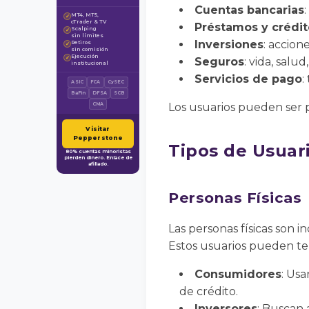
Cuentas bancarias
MT4, MT5,
✓
cTrader & TV
Préstamos y crédit
Scalping
✓
sin límites
Inversiones
: accion
Retiros
✓
sin comisión
Ejecución
✓
Seguros
: vida, salu
institucional
Servicios de pago
:
ASIC
FCA
CySEC
BaFin
DFSA
SCB
Los usuarios pueden ser pe
CMA
Visitar
Pepperstone
Tipos de Usuari
80% cuentas minoristas
pierden dinero. Enlace de
afiliado.
Personas Físicas
Las personas físicas son i
Estos usuarios pueden ten
Consumidores
: Usa
de crédito.
Inversores
: Buscan 