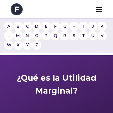
A
B
C
D
E
F
G
H
I
J
K
L
M
N
O
P
Q
R
S
T
U
V
W
X
Y
Z
¿Qué es la Utilidad
Marginal?