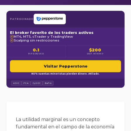
PATROCINADO
El broker favorito de los traders activos
MT4, MT5, cTrader y TradingView
✓
Scalping sin restricciones
✓
0.1
$200
PIP EUR/USD
DEP. MÍNIMO
Visitar Pepperstone
80% cuentas minoristas pierden dinero. Afiliado.
ASIC
FCA
CySEC
BaFin
La utilidad marginal es un concepto
fundamental en el campo de la economía