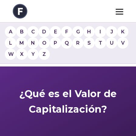
A
B
C
D
E
F
G
H
I
J
K
L
M
N
O
P
Q
R
S
T
U
V
W
X
Y
Z
¿Qué es el Valor de
Capitalización?