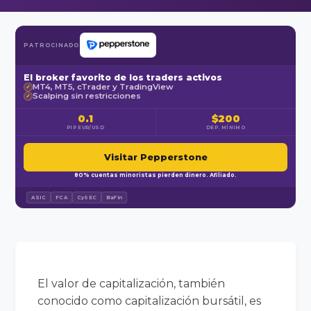
PATROCINADO
El broker favorito de los traders activos
MT4, MT5, cTrader y TradingView
✓
Scalping sin restricciones
✓
0.1
$200
PIP EUR/USD
DEP. MÍNIMO
Visitar Pepperstone
80% cuentas minoristas pierden dinero. Afiliado.
ASIC
FCA
CySEC
BaFin
El valor de capitalización, también
conocido como capitalización bursátil, es