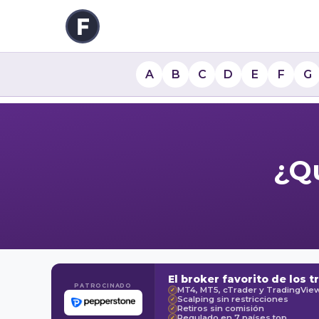
A
B
C
D
E
F
G
¿Qu
El broker favorito de los t
PATROCINADO
MT4, MT5, cTrader y TradingVie
✓
Scalping sin restricciones
✓
Retiros sin comisión
✓
Regulado en 7 países top
✓