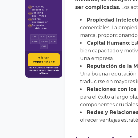
ser complicadas.
Los act
MT4, MT5,
✓
cTrader & TV
Scalping
✓
sin límites
Propiedad Intelect
Retiros
✓
sin comisión
Ejecución
✓
comerciales. La propieda
institucional
marca, proporcionando 
ASIC
FCA
CySEC
Capital Humano
: E
BaFin
DFSA
SCB
CMA
bien capacitado y motiv
una empresa.
Visitar
Pepperstone
Reputación de la 
80% cuentas minoristas
pierden dinero. Enlace de
Una buena reputación pu
afiliado.
traducirse en mayores i
Relaciones con los
para el éxito a largo pl
componentes cruciales d
Redes y Relacione
ofrecer ventajas estraté