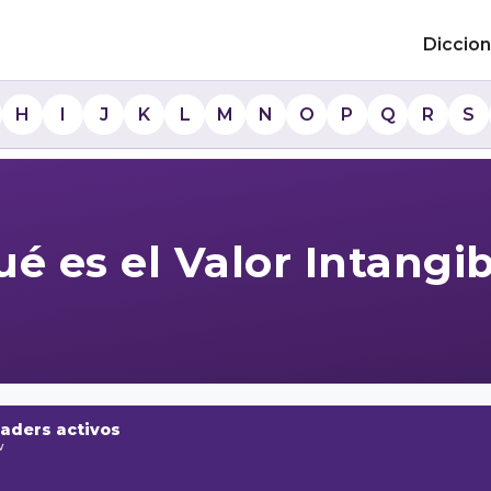
Diccion
H
I
J
K
L
M
N
O
P
Q
R
S
é es el Valor Intangi
raders activos
w