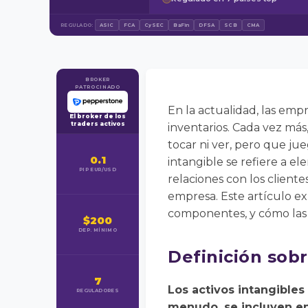
REGULADO:
ASIC
FCA
CySEC
BaFin
DFSA
SCB
CMA
BROKER
PATROCINADO
En la actualidad, las empr
El broker de los
traders activos
inventarios. Cada vez más
tocar ni ver, pero que jue
0.1
intangible se refiere a el
PIP EUR/USD
relaciones con los client
empresa. Este artículo ex
componentes, y cómo las
$200
DEP. MÍNIMO
Definición sobr
7
Los activos intangibles
REGULADORES
menudo, se incluyen en