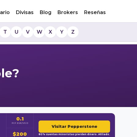
ario
Divisas
Blog
Brokers
Reseñas
T
U
V
W
X
Y
Z
ble?
0.1
PIP EUR/USD
Visitar Pepperstone
$200
80% cuentas minoristas pierden dinero. Afiliado.