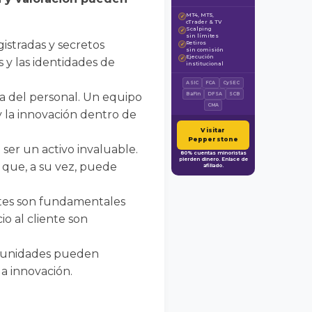
MT4, MT5,
✓
cTrader & TV
Scalping
✓
sin límites
gistradas y secretos
Retiros
✓
sin comisión
Ejecución
✓
s y las identidades de
institucional
ASIC
FCA
CySEC
cia del personal. Un equipo
BaFin
DFSA
SCB
CMA
y la innovación dentro de
Visitar
Pepperstone
ser un activo invaluable.
80% cuentas minoristas
pierden dinero. Enlace de
o que, a su vez, puede
afiliado.
entes son fundamentales
io al cliente son
omunidades pueden
la innovación.