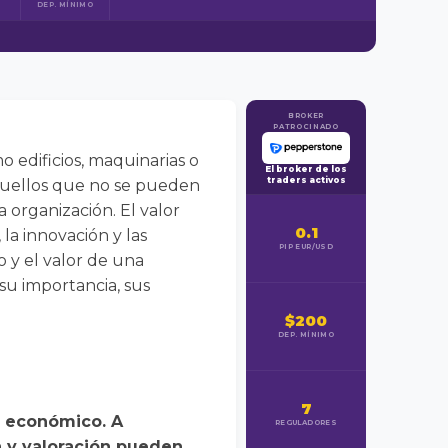
DEP. MÍNIMO
BROKER
PATROCINADO
o edificios, maquinarias o
El broker de los
traders activos
 aquellos que no se pueden
a organización. El valor
0.1
la innovación y las
PIP EUR/USD
o y el valor de una
su importancia, sus
$200
DEP. MÍNIMO
7
r económico. A
REGULADORES
 y valoración pueden