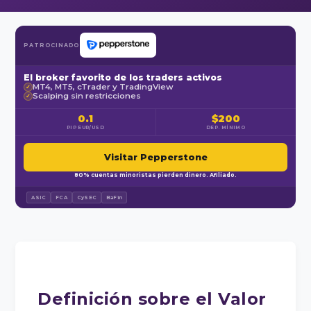
PATROCINADO
El broker favorito de los traders activos
MT4, MT5, cTrader y TradingView
✓
Scalping sin restricciones
✓
0.1
$200
PIP EUR/USD
DEP. MÍNIMO
Visitar Pepperstone
80% cuentas minoristas pierden dinero. Afiliado.
ASIC
FCA
CySEC
BaFin
Definición sobre el Valor