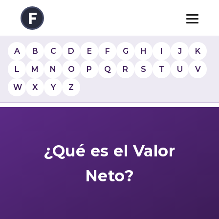
A
B
C
D
E
F
G
H
I
J
K
L
M
N
O
P
Q
R
S
T
U
V
W
X
Y
Z
¿Qué es el Valor
Neto?