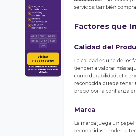
servicios; también compra
MT4, MT5,
✓
cTrader & TV
Scalping
✓
sin límites
Retiros
✓
sin comisión
Factores que In
Ejecución
✓
institucional
ASIC
FCA
CySEC
BaFin
DFSA
SCB
Calidad del Produ
CMA
Visitar
La calidad es uno de los f
Pepperstone
80% cuentas minoristas
tienden a valorar más aqu
pierden dinero. Enlace de
afiliado.
como durabilidad, eficien
reconocida puede tener u
precio por la confianza en
Marca
La marca juega un papel c
reconocidas tienden a te