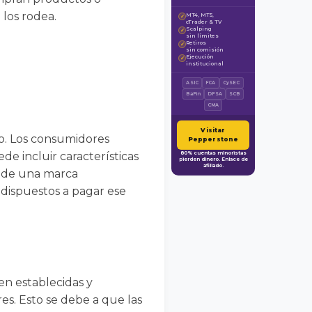
 los rodea.
MT4, MT5,
✓
cTrader & TV
Scalping
✓
sin límites
Retiros
✓
sin comisión
Ejecución
✓
institucional
ASIC
FCA
CySEC
BaFin
DFSA
SCB
CMA
Visitar
ido. Los consumidores
Pepperstone
de incluir características
80% cuentas minoristas
pierden dinero. Enlace de
afiliado.
e de una marca
dispuestos a pagar ese
en establecidas y
s. Esto se debe a que las