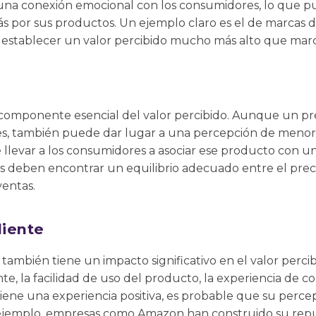
na conexión emocional con los consumidores, lo que p
más por sus productos. Un ejemplo claro es el de marcas 
n establecer un valor percibido mucho más alto que ma
un componente esencial del valor percibido. Aunque un p
s, también puede dar lugar a una percepción de menor ca
 llevar a los consumidores a asociar ese producto con u
s deben encontrar un equilibrio adecuado entre el preci
ventas.
liente
 también tiene un impacto significativo en el valor percib
iente, la facilidad de uso del producto, la experiencia de 
iene una experiencia positiva, es probable que su percep
jemplo, empresas como Amazon han construido su repu