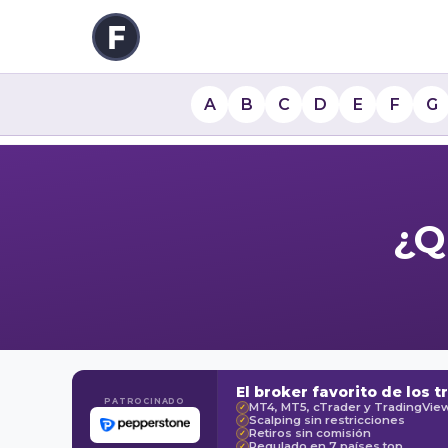
A
B
C
D
E
F
G
¿Q
El broker favorito de los t
PATROCINADO
MT4, MT5, cTrader y TradingVie
✓
Scalping sin restricciones
✓
Retiros sin comisión
✓
Regulado en 7 países top
✓