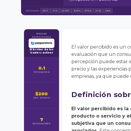
REGULADO:
ASIC
FCA
CySEC
BaFin
DFSA
SCB
CMA
BROKER
PATROCINADO
El valor percibido es un 
El broker de los
traders activos
evaluación que un consum
percepción puede estar in
0.1
precio y las experiencias
PIP EUR/USD
empresas, ya que puede d
Definición sobr
$200
DEP. MÍNIMO
El valor percibido es l
producto o servicio y el
7
subjetiva que un consum
REGULADORES
asociados.
Este concept