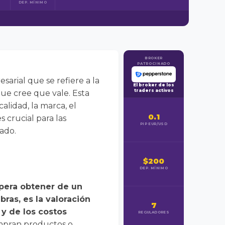
DEP. MÍNIMO
BROKER
PATROCINADO
arial que se refiere a la
El broker de los
traders activos
ue cree que vale. Esta
alidad, la marca, el
0.1
 crucial para las
PIP EUR/USD
ado.
$200
DEP. MÍNIMO
spera obtener de un
bras, es la valoración
7
 y de los costos
REGULADORES
ompran productos o