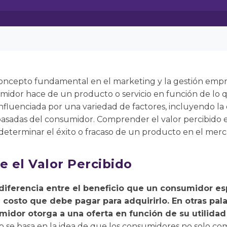
concepto fundamental en el marketing y la gestión empres
idor hace de un producto o servicio en función de lo q
fluenciada por una variedad de factores, incluyendo la c
 pasadas del consumidor. Comprender el valor percibido es
eterminar el éxito o fracaso de un producto en el merc
e el Valor Percibido
a diferencia entre el beneficio que un consumidor e
 costo que debe pagar para adquirirlo. En otras pala
idor otorga a una oferta en función de su utilidad
o se basa en la idea de que los consumidores no solo c