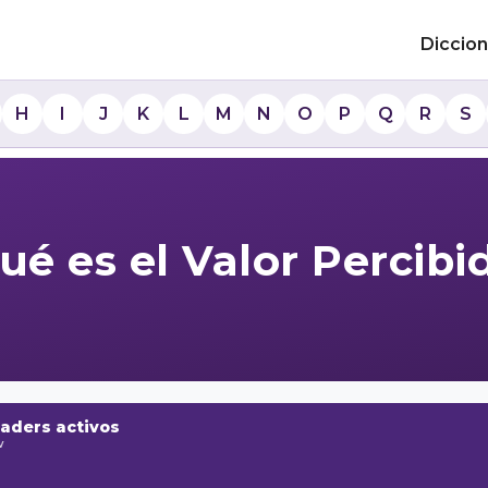
Diccion
H
I
J
K
L
M
N
O
P
Q
R
S
ué es el Valor Percibi
raders activos
w