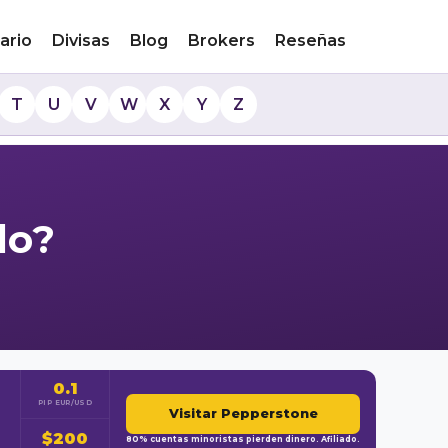
ario
Divisas
Blog
Brokers
Reseñas
T
U
V
W
X
Y
Z
do?
0.1
PIP EUR/USD
Visitar Pepperstone
$200
80% cuentas minoristas pierden dinero. Afiliado.