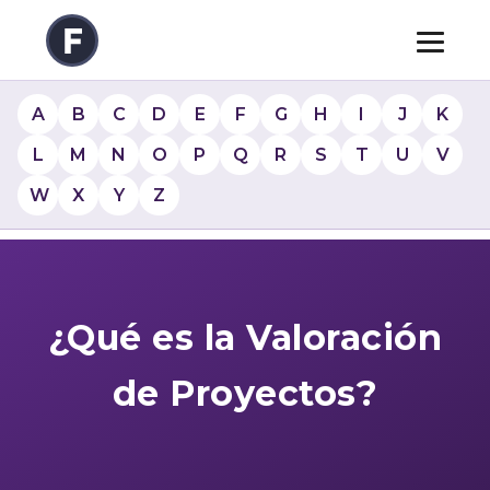
A
B
C
D
E
F
G
H
I
J
K
L
M
N
O
P
Q
R
S
T
U
V
W
X
Y
Z
¿Qué es la Valoración
de Proyectos?