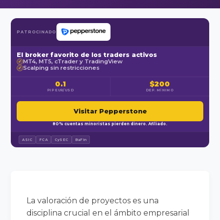
PATROCINADO
El broker favorito de los traders activos
MT4, MT5, cTrader y TradingView
✓
Scalping sin restricciones
✓
0.1
$200
PIP EUR/USD
DEP. MÍNIMO
Visitar Pepperstone
80% cuentas minoristas pierden dinero. Afiliado.
ASIC
FCA
CySEC
BaFin
La valoración de proyectos es una
disciplina crucial en el ámbito empresarial