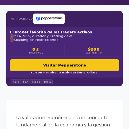
PATROCINADO
El broker favorito de los traders activos
MT4, MT5, cTrader y TradingView
✓
Scalping sin restricciones
✓
0.1
$200
PIP EUR/USD
DEP. MÍNIMO
Visitar Pepperstone
80% cuentas minoristas pierden dinero. Afiliado.
ASIC
FCA
CySEC
BaFin
La valoración económica es un concepto
fundamental en la economía y la gestión