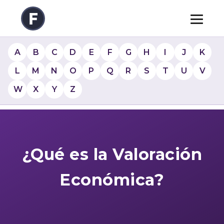
A
B
C
D
E
F
G
H
I
J
K
L
M
N
O
P
Q
R
S
T
U
V
W
X
Y
Z
¿Qué es la Valoración
Económica?