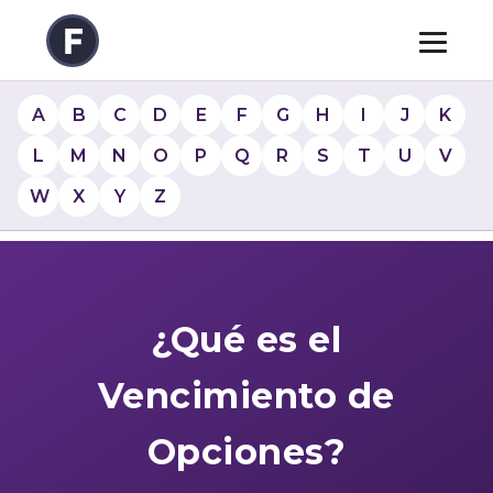
A
B
C
D
E
F
G
H
I
J
K
L
M
N
O
P
Q
R
S
T
U
V
W
X
Y
Z
¿Qué es el
Vencimiento de
Opciones?