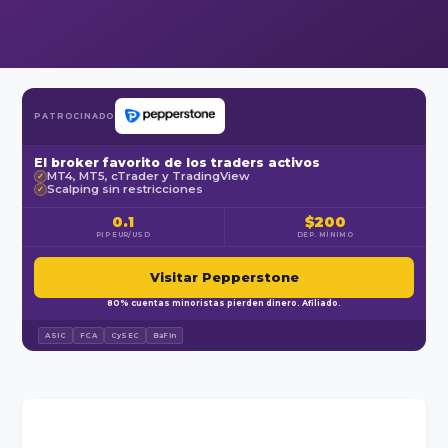
PATROCINADO
El broker favorito de los traders activos
MT4, MT5, cTrader y TradingView
✓
Scalping sin restricciones
✓
0.1
$200
PIP EUR/USD
DEP. MÍNIMO
Visitar Pepperstone
80% cuentas minoristas pierden dinero. Afiliado.
ASIC
FCA
CySEC
BaFin