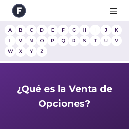
A
B
C
D
E
F
G
H
I
J
K
L
M
N
O
P
Q
R
S
T
U
V
W
X
Y
Z
¿Qué es la Venta de
Opciones?