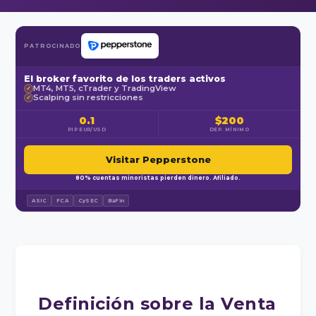
PATROCINADO
El broker favorito de los traders activos
MT4, MT5, cTrader y TradingView
✓
Scalping sin restricciones
✓
0.1
$200
PIP EUR/USD
DEP. MÍNIMO
Visitar Pepperstone
80% cuentas minoristas pierden dinero. Afiliado.
ASIC
FCA
CySEC
BaFin
Definición sobre la Venta