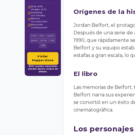
MT4, MT5,
✓
Orígenes de la hi
cTrader & TV
Scalping
✓
sin límites
Retiros
✓
sin comisión
Jordan Belfort, el protago
Ejecución
✓
institucional
Después de una serie de a
ASIC
FCA
CySEC
1990, que rápidamente se 
BaFin
DFSA
SCB
CMA
Belfort y su equipo estab
estafas a gran escala, lo 
Visitar
Pepperstone
80% cuentas minoristas
pierden dinero. Enlace de
El libro
afiliado.
Las memorias de Belfort, 
Belfort narra sus experien
se convirtió en un éxito 
cinematográfica.
Los personajes