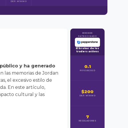
DEP. MÍNIMO
BROKER
PATROCINADO
El broker de los
traders activos
 público y ha generado
0.1
PIP EUR/USD
en las memorias de Jordan
s, el excesivo estilo de
da. En este artículo,
$200
mpacto cultural y las
DEP. MÍNIMO
7
REGULADORES