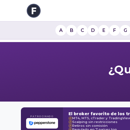
A
B
C
D
E
F
G
¿Qu
El broker favorito de los t
PATROCINADO
MT4, MT5, cTrader y TradingVie
✓
Scalping sin restricciones
✓
Retiros sin comisión
✓
Regulado en 7 países top
✓