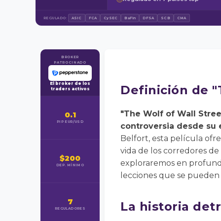
REGULADO:
ASIC
FCA
CySEC
BaFin
DFSA
SCB
CMA
BROKER
PATROCINADO
El broker de los
Definición de "
traders activos
"The Wolf of Wall Stree
0.1
PIP EUR/USD
controversia desde su 
Belfort, esta película ofr
vida de los corredores de
$200
exploraremos en profundida
DEP. MÍNIMO
lecciones que se pueden e
7
La historia det
REGULADORES