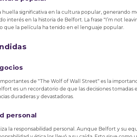
 huella significativa en la cultura popular, generando 
 interés en la historia de Belfort. La frase "I’m not leavin
 que la película ha tenido en el lenguaje popular.
ndidas
egocios
importantes de "The Wolf of Wall Street" es la importanci
Belfort es un recordatorio de que las decisiones tomadas
ias duraderas y devastadoras.
ad personal
tiza la responsabilidad personal. Aunque Belfort y su e
ponsabilidad y ética los llevó a su caída. Esto sirve como