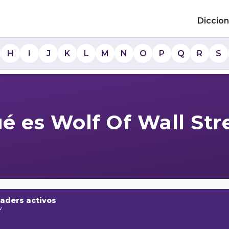
Diccion
H
I
J
K
L
M
N
O
P
Q
R
S
é es Wolf Of Wall Str
raders activos
w