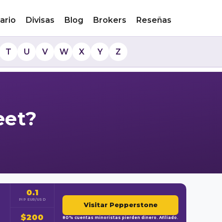
ario
Divisas
Blog
Brokers
Reseñas
T
U
V
W
X
Y
Z
eet?
0.1
PIP EUR/USD
Visitar Pepperstone
$200
80% cuentas minoristas pierden dinero. Afiliado.