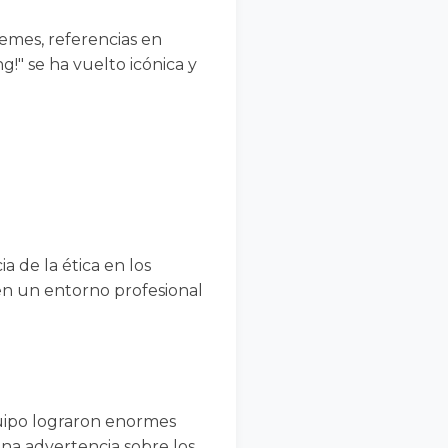
memes, referencias en
g!" se ha vuelto icónica y
a de la ética en los
 en un entorno profesional
quipo lograron enormes
 una advertencia sobre los