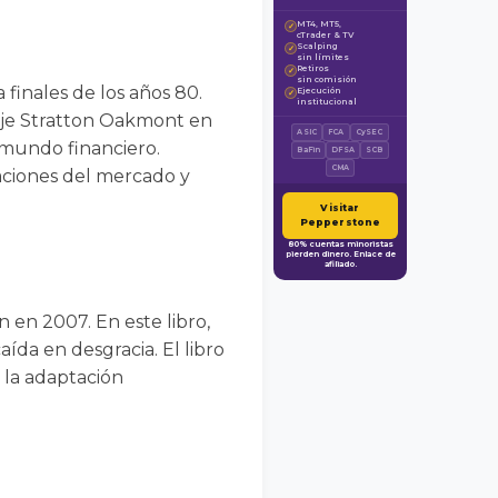
MT4, MT5,
✓
cTrader & TV
Scalping
✓
sin límites
Retiros
✓
sin comisión
 finales de los años 80.
Ejecución
✓
institucional
taje Stratton Oakmont en
ASIC
FCA
CySEC
 mundo financiero.
BaFin
DFSA
SCB
CMA
aciones del mercado y
Visitar
Pepperstone
80% cuentas minoristas
pierden dinero. Enlace de
afiliado.
n en 2007. En este libro,
ída en desgracia. El libro
a la adaptación