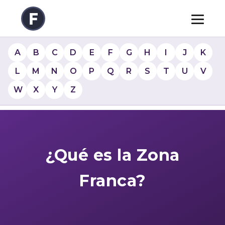
A
B
C
D
E
F
G
H
I
J
K
L
M
N
O
P
Q
R
S
T
U
V
W
X
Y
Z
¿Qué es la Zona
Franca?