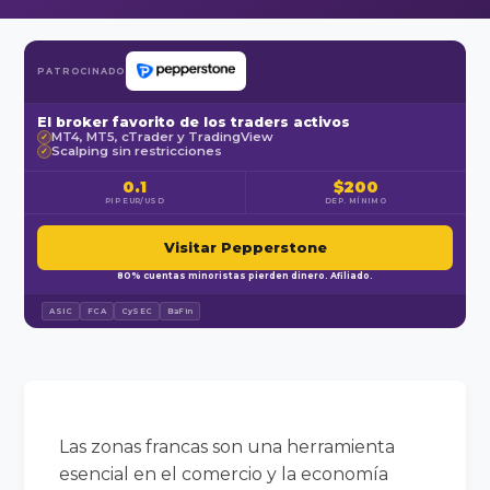
PATROCINADO
El broker favorito de los traders activos
MT4, MT5, cTrader y TradingView
✓
Scalping sin restricciones
✓
0.1
$200
PIP EUR/USD
DEP. MÍNIMO
Visitar Pepperstone
80% cuentas minoristas pierden dinero. Afiliado.
ASIC
FCA
CySEC
BaFin
Las zonas francas son una herramienta
esencial en el comercio y la economía