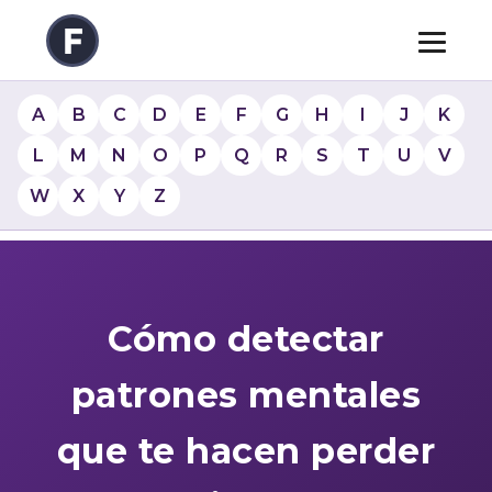
A
B
C
D
E
F
G
H
I
J
K
L
M
N
O
P
Q
R
S
T
U
V
W
X
Y
Z
Cómo detectar
patrones mentales
que te hacen perder