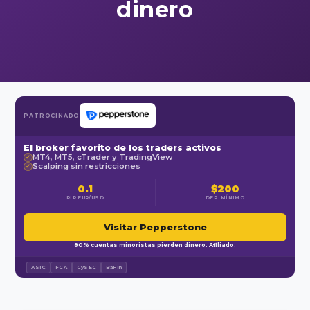
dinero
PATROCINADO
El broker favorito de los traders activos
MT4, MT5, cTrader y TradingView
✓
Scalping sin restricciones
✓
0.1
$200
PIP EUR/USD
DEP. MÍNIMO
Visitar Pepperstone
80% cuentas minoristas pierden dinero. Afiliado.
ASIC
FCA
CySEC
BaFin