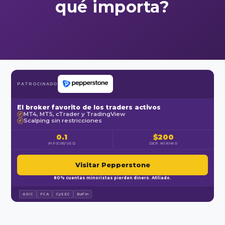
qué importa?
PATROCINADO
El broker favorito de los traders activos
MT4, MT5, cTrader y TradingView
✓
Scalping sin restricciones
✓
0.1
$200
PIP EUR/USD
DEP. MÍNIMO
Visitar Pepperstone
80% cuentas minoristas pierden dinero. Afiliado.
ASIC
FCA
CySEC
BaFin