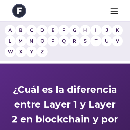
A
B
C
D
E
F
G
H
I
J
K
L
M
N
O
P
Q
R
S
T
U
V
W
X
Y
Z
¿Cuál es la diferencia
entre Layer 1 y Layer
2 en blockchain y por