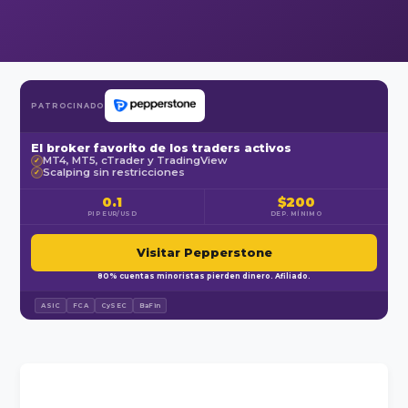
PATROCINADO
El broker favorito de los traders activos
MT4, MT5, cTrader y TradingView
✓
Scalping sin restricciones
✓
0.1
$200
PIP EUR/USD
DEP. MÍNIMO
Visitar Pepperstone
80% cuentas minoristas pierden dinero. Afiliado.
ASIC
FCA
CySEC
BaFin