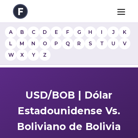
A
B
C
D
E
F
G
H
I
J
K
L
M
N
O
P
Q
R
S
T
U
V
W
X
Y
Z
USD/BOB | Dólar
Estadounidense Vs.
Boliviano de Bolivia