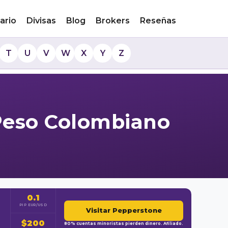
ario
Divisas
Blog
Brokers
Reseñas
T
U
V
W
X
Y
Z
Peso Colombiano
0.1
PIP EUR/USD
Visitar Pepperstone
$200
80% cuentas minoristas pierden dinero. Afiliado.