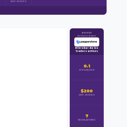
DEP. MÍNIMO
BROKER
PATROCINADO
El broker de los
traders activos
0.1
PIP EUR/USD
$200
DEP. MÍNIMO
7
REGULADORES