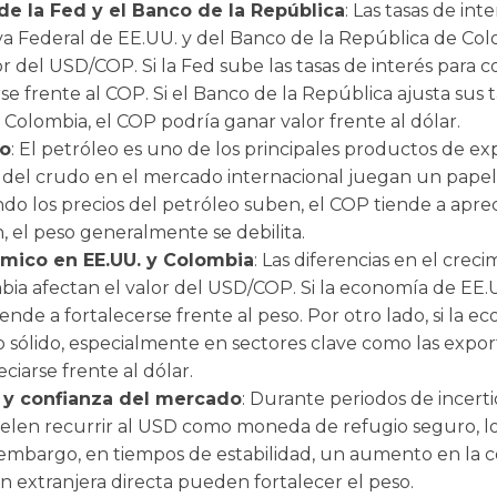
de la Fed y el Banco de la República
: Las tasas de inte
va Federal de EE.UU. y del Banco de la República de Col
 del USD/COP. Si la Fed sube las tasas de interés para com
e frente al COP. Si el Banco de la República ajusta sus t
n Colombia, el COP podría ganar valor frente al dólar.
eo
: El petróleo es uno de los principales productos de e
os del crudo en el mercado internacional juegan un pape
do los precios del petróleo suben, el COP tiende a aprec
, el peso generalmente se debilita.
mico en EE.UU. y Colombia
: Las diferencias en el cre
bia afectan el valor del USD/COP. Si la economía de EE.
iende a fortalecerse frente al peso. Por otro lado, si la
 sólido, especialmente en sectores clave como las expor
ciarse frente al dólar.
n y confianza del mercado
: Durante periodos de ince
suelen recurrir al USD como moneda de refugio seguro, l
 embargo, en tiempos de estabilidad, un aumento en la 
ón extranjera directa pueden fortalecer el peso.