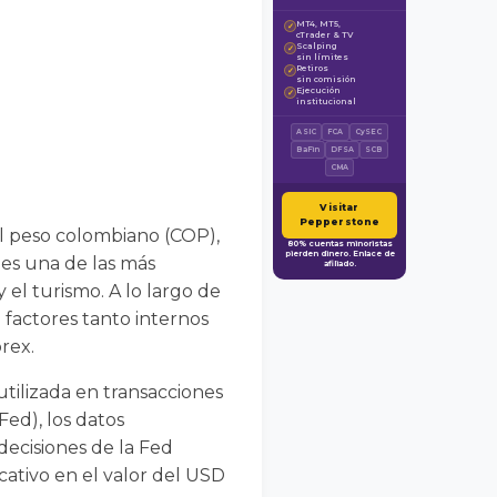
MT4, MT5,
✓
cTrader & TV
Scalping
✓
sin límites
Retiros
✓
sin comisión
Ejecución
✓
institucional
ASIC
FCA
CySEC
BaFin
DFSA
SCB
CMA
Visitar
Pepperstone
l peso colombiano (COP),
80% cuentas minoristas
pierden dinero. Enlace de
es una de las más
afiliado.
 el turismo. A lo largo de
 factores tanto internos
rex.
utilizada en transacciones
Fed), los datos
ecisiones de la Fed
cativo en el valor del USD