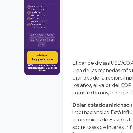
MT4, MT5,
✓
cTrader & TV
Scalping
✓
sin límites
Retiros
✓
sin comisión
Ejecución
✓
institucional
ASIC
FCA
CySEC
BaFin
DFSA
SCB
CMA
Visitar
Pepperstone
El par de divisas USD/CO
80% cuentas minoristas
pierden dinero. Enlace de
una de las monedas más n
afiliado.
grandes de la región, impu
los años, el valor del CO
como externos, lo que co
Dólar estadounidense 
internacionales. Está infl
económicos de Estados Un
sobre tasas de interés, in