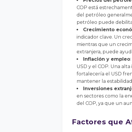
Precios del petról
COP está estrechamente
del petróleo generalmen
petróleo puede debilita
Crecimiento econ
indicador clave. Un cre
mientras que un crecimi
extranjera, puede ayudar
Inflación y empleo
USD y el COP. Una alta i
fortalecería el USD fre
mantener la estabilidad
Inversiones extranj
en sectores como la ener
del COP, ya que un aum
Factores que A