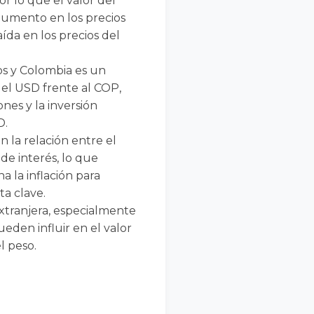
r lo que el valor del
aumento en los precios
da en los precios del
os y Colombia es un
 el USD frente al COP,
nes y la inversión
D.
n la relación entre el
 de interés, lo que
a la inflación para
ta clave.
extranjera, especialmente
ueden influir en el valor
l peso.