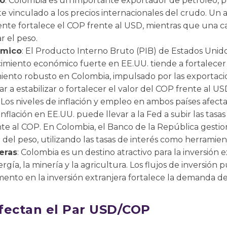
eo
: Colombia es un importante exportador de petróleo, po
 vinculado a los precios internacionales del crudo. Un 
te fortalece el COP frente al USD, mientras que una caí
r el peso.
ómico
: El Producto Interno Bruto (PIB) de Estados Unid
cimiento económico fuerte en EE.UU. tiende a fortalecer
ento robusto en Colombia, impulsado por las exportacio
 a estabilizar o fortalecer el valor del COP frente al US
: Los niveles de inflación y empleo en ambos países afecta
nflación en EE.UU. puede llevar a la Fed a subir las tasas
nte al COP. En Colombia, el Banco de la República gestion
 del peso, utilizando las tasas de interés como herramien
eras
: Colombia es un destino atractivo para la inversión 
gía, la minería y la agricultura. Los flujos de inversión p
ento en la inversión extranjera fortalece la demanda de
fectan el Par USD/COP