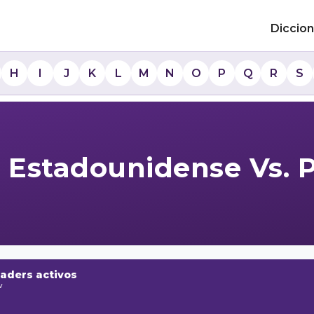
Diccion
H
I
J
K
L
M
N
O
P
Q
R
S
r Estadounidense Vs. 
raders activos
w