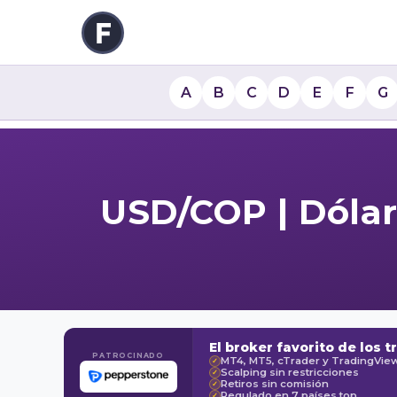
A
B
C
D
E
F
G
USD/COP | Dóla
El broker favorito de los t
PATROCINADO
MT4, MT5, cTrader y TradingVie
✓
Scalping sin restricciones
✓
Retiros sin comisión
✓
Regulado en 7 países top
✓