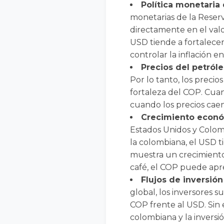
Política monetaria 
monetarias de la Reser
directamente en el valor
USD tiende a fortalecers
controlar la inflación e
Precios del petról
Por lo tanto, los preci
fortaleza del COP. Cuan
cuando los precios caen
Crecimiento econó
Estados Unidos y Colom
la colombiana, el USD t
muestra un crecimiento
café, el COP puede apre
Flujos de inversió
global, los inversores 
COP frente al USD. Sin
colombiana y la inversi