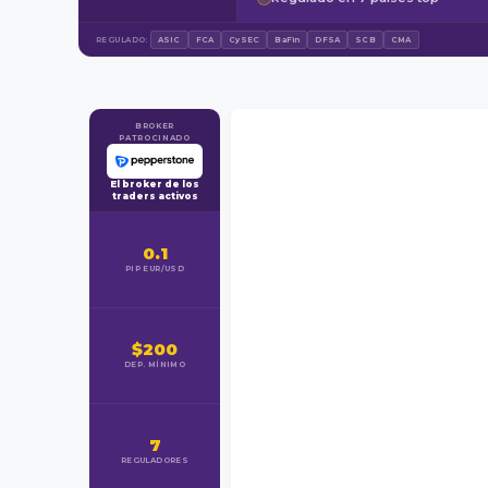
REGULADO:
ASIC
FCA
CySEC
BaFin
DFSA
SCB
CMA
BROKER
PATROCINADO
El broker de los
traders activos
0.1
PIP EUR/USD
$200
DEP. MÍNIMO
7
REGULADORES