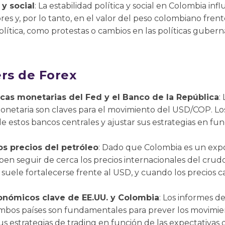
 y social
: La estabilidad política y social en Colombia in
res y, por lo tanto, en el valor del peso colombiano frent
política, como protestas o cambios en las políticas gube
ers de Forex
icas monetarias del Fed y el Banco de la República
:
monetaria son claves para el movimiento del USD/COP. Lo
e estos bancos centrales y ajustar sus estrategias en fun
os precios del petróleo
: Dado que Colombia es un exp
eben seguir de cerca los precios internacionales del crud
suele fortalecerse frente al USD, y cuando los precios 
onómicos clave de EE.UU. y Colombia
: Los informes d
ambos países son fundamentales para prever los movimi
us estrategias de trading en función de las expectativas