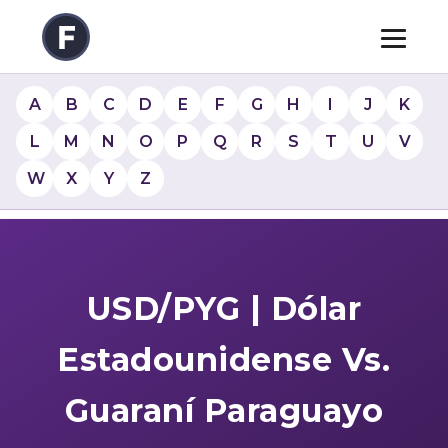
A
B
C
D
E
F
G
H
I
J
K
L
M
N
O
P
Q
R
S
T
U
V
W
X
Y
Z
USD/PYG | Dólar
Estadounidense Vs.
Guaraní Paraguayo