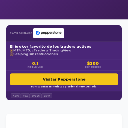
PATROCINADO
El broker favorito de los traders activos
MT4, MT5, cTrader y TradingView
✓
Scalping sin restricciones
✓
0.1
$200
PIP EUR/USD
DEP. MÍNIMO
Visitar Pepperstone
80% cuentas minoristas pierden dinero. Afiliado.
ASIC
FCA
CySEC
BaFin