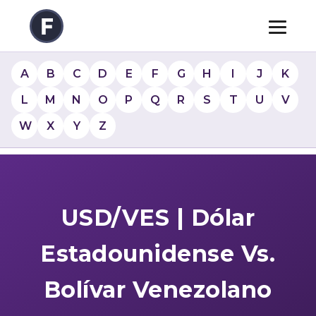
A
B
C
D
E
F
G
H
I
J
K
L
M
N
O
P
Q
R
S
T
U
V
W
X
Y
Z
USD/VES | Dólar
Estadounidense Vs.
Bolívar Venezolano