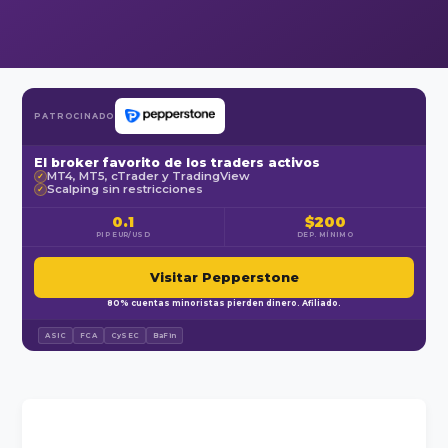
PATROCINADO
El broker favorito de los traders activos
MT4, MT5, cTrader y TradingView
✓
Scalping sin restricciones
✓
0.1
$200
PIP EUR/USD
DEP. MÍNIMO
Visitar Pepperstone
80% cuentas minoristas pierden dinero. Afiliado.
ASIC
FCA
CySEC
BaFin