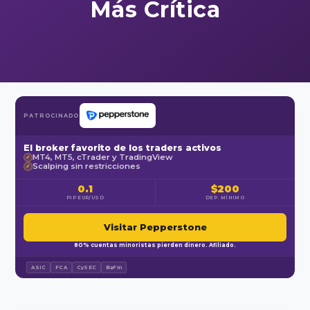
Más Crítica
PATROCINADO
El broker favorito de los traders activos
MT4, MT5, cTrader y TradingView
✓
Scalping sin restricciones
✓
0.1
$200
PIP EUR/USD
DEP. MÍNIMO
Visitar Pepperstone
80% cuentas minoristas pierden dinero. Afiliado.
ASIC
FCA
CySEC
BaFin