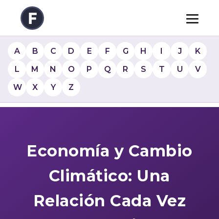
A
B
C
D
E
F
G
H
I
J
K
L
M
N
O
P
Q
R
S
T
U
V
W
X
Y
Z
Economía y Cambio
Climático: Una
Relación Cada Vez