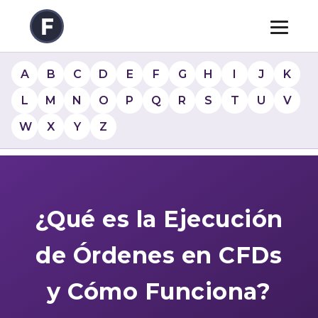
A
B
C
D
E
F
G
H
I
J
K
L
M
N
O
P
Q
R
S
T
U
V
W
X
Y
Z
¿Qué es la Ejecución
de Órdenes en CFDs
y Cómo Funciona?