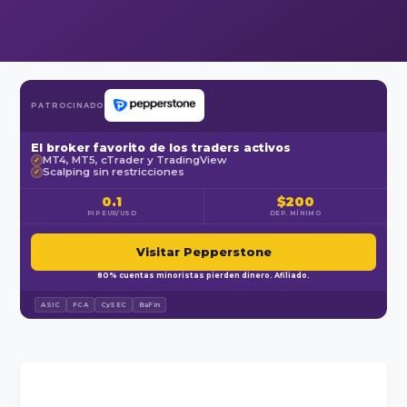
PATROCINADO
El broker favorito de los traders activos
MT4, MT5, cTrader y TradingView
✓
Scalping sin restricciones
✓
0.1
$200
PIP EUR/USD
DEP. MÍNIMO
Visitar Pepperstone
80% cuentas minoristas pierden dinero. Afiliado.
ASIC
FCA
CySEC
BaFin