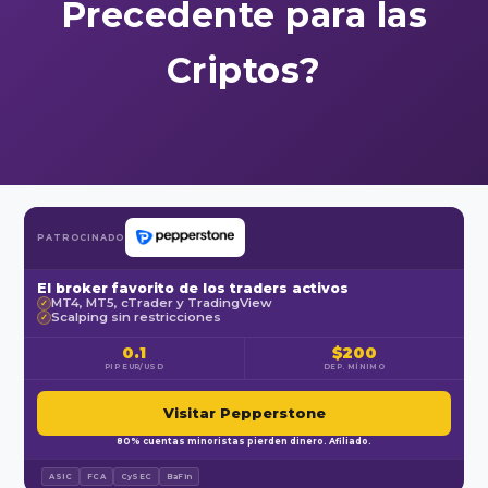
Precedente para las
Criptos?
PATROCINADO
El broker favorito de los traders activos
MT4, MT5, cTrader y TradingView
✓
Scalping sin restricciones
✓
0.1
$200
PIP EUR/USD
DEP. MÍNIMO
Visitar Pepperstone
80% cuentas minoristas pierden dinero. Afiliado.
ASIC
FCA
CySEC
BaFin