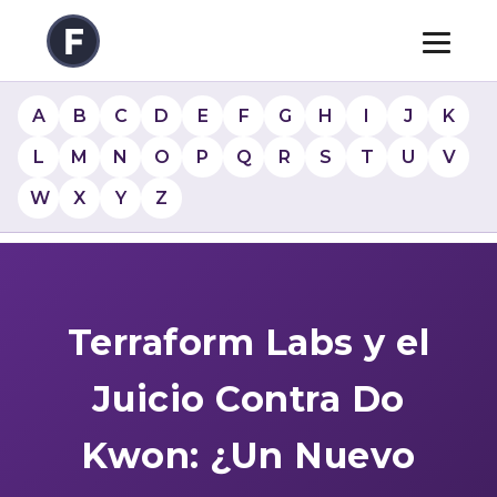
A
B
C
D
E
F
G
H
I
J
K
L
M
N
O
P
Q
R
S
T
U
V
W
X
Y
Z
Terraform Labs y el
Juicio Contra Do
Kwon: ¿Un Nuevo