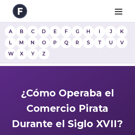
A
B
C
D
E
F
G
H
I
J
K
L
M
N
O
P
Q
R
S
T
U
V
W
X
Y
Z
¿Cómo Operaba el
Comercio Pirata
Durante el Siglo XVII?