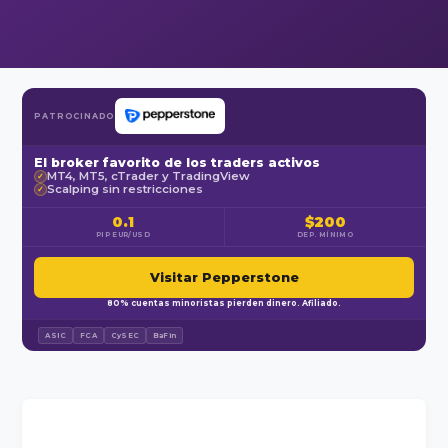
PATROCINADO
El broker favorito de los traders activos
MT4, MT5, cTrader y TradingView
✓
Scalping sin restricciones
✓
0.1
$200
PIP EUR/USD
DEP. MÍNIMO
Visitar Pepperstone
80% cuentas minoristas pierden dinero. Afiliado.
ASIC
FCA
CySEC
BaFin