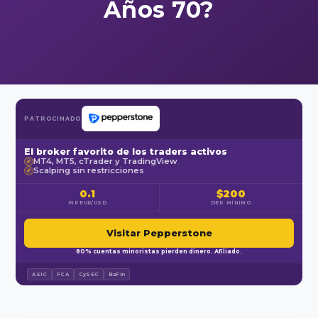
Años 70?
PATROCINADO
El broker favorito de los traders activos
MT4, MT5, cTrader y TradingView
✓
Scalping sin restricciones
✓
0.1
$200
PIP EUR/USD
DEP. MÍNIMO
Visitar Pepperstone
80% cuentas minoristas pierden dinero. Afiliado.
ASIC
FCA
CySEC
BaFin