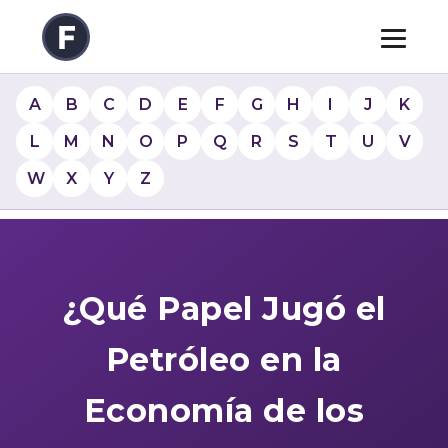
A
B
C
D
E
F
G
H
I
J
K
L
M
N
O
P
Q
R
S
T
U
V
W
X
Y
Z
¿Qué Papel Jugó el
Petróleo en la
Economía de los