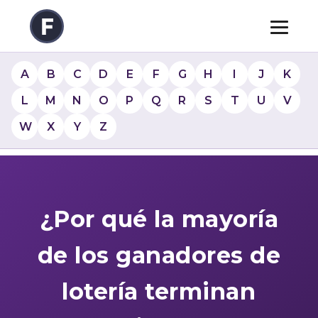
A
B
C
D
E
F
G
H
I
J
K
L
M
N
O
P
Q
R
S
T
U
V
W
X
Y
Z
¿Por qué la mayoría
de los ganadores de
lotería terminan