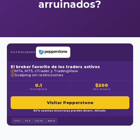
arruinados?
PATROCINADO
El broker favorito de los traders activos
MT4, MT5, cTrader y TradingView
✓
Scalping sin restricciones
✓
0.1
$200
PIP EUR/USD
DEP. MÍNIMO
Visitar Pepperstone
80% cuentas minoristas pierden dinero. Afiliado.
ASIC
FCA
CySEC
BaFin