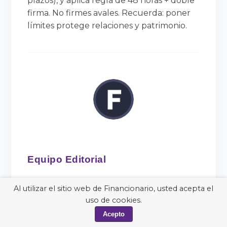
plazos), y aplica regla de 48 horas + doble
firma. No firmes avales. Recuerda: poner
límites protege relaciones y patrimonio.
Equipo Editorial
El Equipo Editorial de Financionario.com
Al utilizar el sitio web de Financionario, usted acepta el
está compuesto por analistas,
uso de cookies.
investigadores y redactores especializados
Acepto
en mercados financieros, inversión y