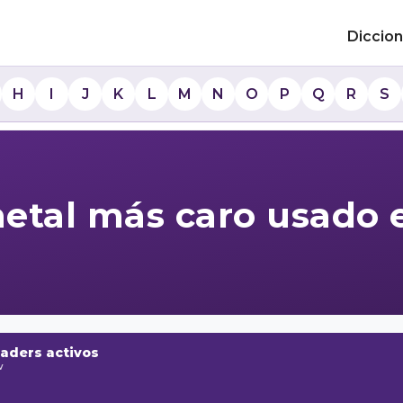
Diccion
H
I
J
K
L
M
N
O
P
Q
R
S
 metal más caro usado
raders activos
w