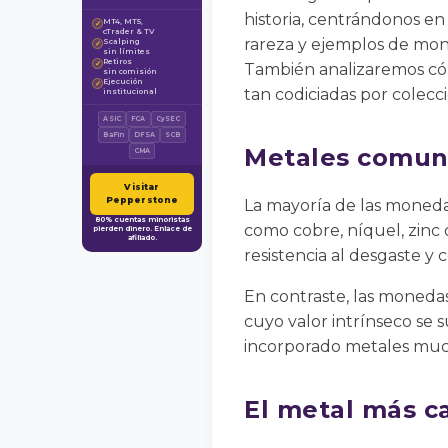
historia, centrándonos en 
MT4, MT5,
✓
cTrader & TV
rareza y ejemplos de mon
Scalping
✓
sin límites
Retiros
✓
También analizaremos cóm
sin comisión
Ejecución
✓
tan codiciadas por colecci
institucional
ASIC
FCA
CySEC
BaFin
DFSA
SCB
Metales comune
CMA
Visitar
Pepperstone
La mayoría de las moneda
80% cuentas minoristas
como cobre, níquel, zinc 
pierden dinero. Enlace de
afiliado.
resistencia al desgaste y
En contraste, las monedas
cuyo valor intrínseco se 
incorporado metales mucho
El metal más ca