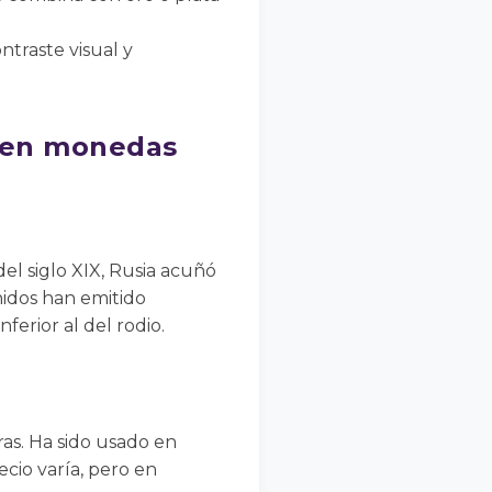
traste visual y
 en monedas
el siglo XIX, Rusia acuñó
nidos han emitido
erior al del rodio.
ras. Ha sido usado en
cio varía, pero en