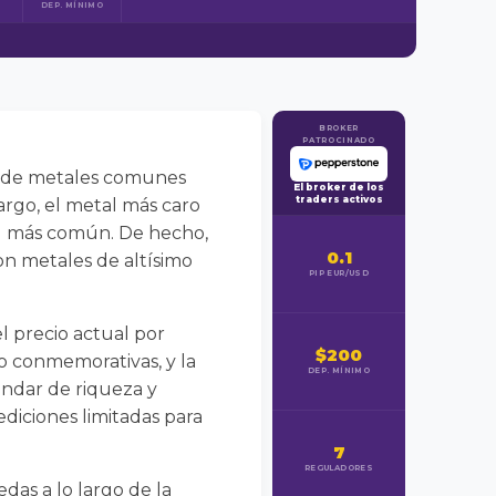
DEP. MÍNIMO
BROKER
PATROCINADO
desde metales comunes
El broker de los
traders activos
argo, el metal más caro
el más común. De hecho,
0.1
on metales de altísimo
PIP EUR/USD
l precio actual por
$200
 o conmemorativas, y la
DEP. MÍNIMO
tándar de riqueza y
diciones limitadas para
7
REGULADORES
as a lo largo de la