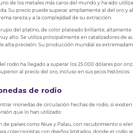
no de los metales más caros del mundo y ha sido utiliz
ada. Su precio puede superar ampliamente al del oro y a
rema rareza y a la complejidad de su extracción.
rupo del platino, de color plateado brillante, altamente r
y alto. Se utiliza principalmente en catalizadores de au
 de alta precisión. Su producción mundial es extremadam
del rodio ha llegado a superar los 25.000 dólares por o
erior al precio del oro, incluso en sus picos históricos.
onedas de rodio
trar monedas de circulación hechas de rodio, sí existen
sión que lo han utilizado:
n de países como Niue y Palau, con recubrimiento o ele
ra coleccionistas con diseños limitados, donde el rodio 