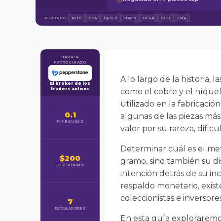
REGULADO:
ASIC
FCA
CySEC
BaFin
DFSA
SCB
CMA
BROKER
PATROCINADO
A lo largo de la historia
El broker de los
traders activos
como el cobre y el níquel
utilizado en la fabricac
0.1
algunas de las piezas más
PIP EUR/USD
valor por su rareza, dific
Determinar cuál es el met
$200
gramo, sino también su di
DEP. MÍNIMO
intención detrás de su in
respaldo monetario, exist
coleccionistas e inversores
7
REGULADORES
En esta guía exploraremo