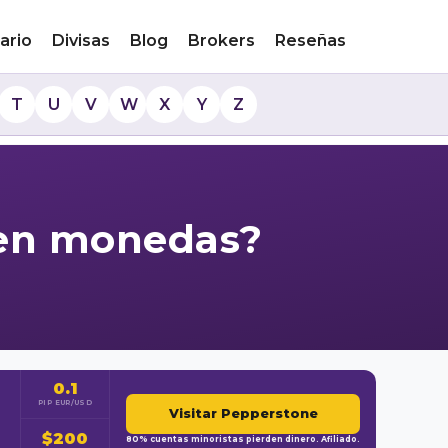
ario
Divisas
Blog
Brokers
Reseñas
T
U
V
W
X
Y
Z
 en monedas?
0.1
PIP EUR/USD
Visitar Pepperstone
$200
80% cuentas minoristas pierden dinero. Afiliado.