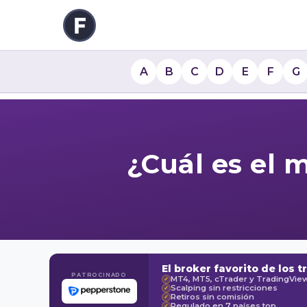
A
B
C
D
E
F
G
¿Cuál es el
El broker favorito de los t
PATROCINADO
MT4, MT5, cTrader y TradingVie
✓
Scalping sin restricciones
✓
Retiros sin comisión
✓
Regulado en 7 países top
✓