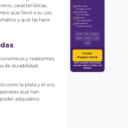
ecio, características,
MT4, MT5,
✓
cTrader & TV
ico que llevó a su uso.
Scalping
✓
sin límites
Retiros
✓
mático y qué las hace
sin comisión
Ejecución
✓
institucional
ASIC
FCA
CySEC
BaFin
DFSA
SCB
edas
CMA
Visitar
Pepperstone
conómicos y resistentes,
80% cuentas minoristas
s de durabilidad,
pierden dinero. Enlace de
afiliado.
s como la plata y el oro,
speciales que han
poder adquisitivo.