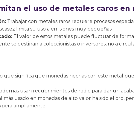
imitan el uso de metales caros e
ón:
Trabajar con metales raros requiere procesos especial
scasez limita su uso a emisiones muy pequeñas.
cado:
El valor de estos metales puede fluctuar de forma
e se destinan a coleccionistas o inversores, no a circula
a, lo que significa que monedas hechas con este metal 
ernas usan recubrimientos de rodio para dar un acaba
tal más usado en monedas de alto valor ha sido el oro, p
supera ampliamente.