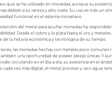
caro que se ha utilizado en monedas, aunque su presencia
as debido a su rareza y alto coste. Su uso es más un sím
esidad funcional en el sistema monetario.
, la elección del metal para acuñar monedas ha respondido
nibilidad. Desde el cobre y la plata hasta el oro y metale
 de la historia económica y tecnológica de su tiempo.
versores, las monedas hechas con metales poco comunes 
no también una oportunidad de poseer piezas únicas. Y a
dio circulando en el día a día, su existencia en el ámb
cada vez más digital, el metal precioso y raro sigue ten