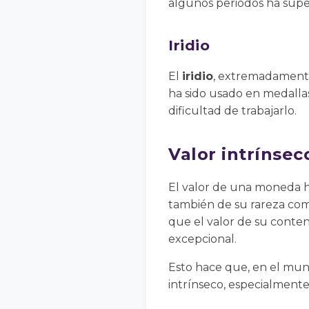
algunos periodos ha super
Iridio
El
iridio
, extremadamente 
ha sido usado en medalla
dificultad de trabajarlo.
Valor intrínsec
El valor de una moneda h
también de su rareza co
que el valor de su conten
excepcional.
Esto hace que, en el mund
intrínseco, especialmente 