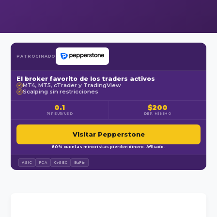
PATROCINADO
El broker favorito de los traders activos
MT4, MT5, cTrader y TradingView
✓
Scalping sin restricciones
✓
0.1
$200
PIP EUR/USD
DEP. MÍNIMO
Visitar Pepperstone
80% cuentas minoristas pierden dinero. Afiliado.
ASIC
FCA
CySEC
BaFin