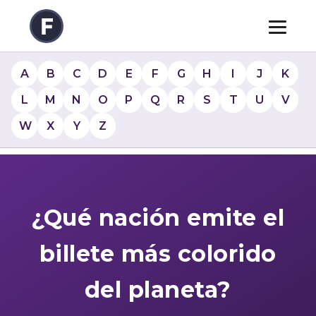
A
B
C
D
E
F
G
H
I
J
K
L
M
N
O
P
Q
R
S
T
U
V
W
X
Y
Z
¿Qué nación emite el
billete más colorido
del planeta?