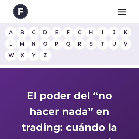
A
B
C
D
E
F
G
H
I
J
K
L
M
N
O
P
Q
R
S
T
U
V
W
X
Y
Z
El poder del “no
hacer nada” en
trading: cuándo la