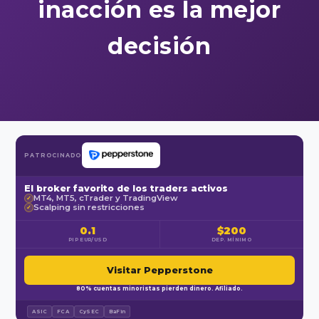
inacción es la mejor
decisión
PATROCINADO
El broker favorito de los traders activos
MT4, MT5, cTrader y TradingView
✓
Scalping sin restricciones
✓
0.1
$200
PIP EUR/USD
DEP. MÍNIMO
Visitar Pepperstone
80% cuentas minoristas pierden dinero. Afiliado.
ASIC
FCA
CySEC
BaFin