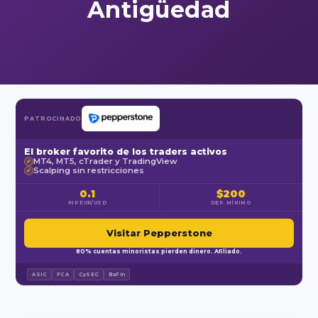
Antigüedad
PATROCINADO
El broker favorito de los traders activos
MT4, MT5, cTrader y TradingView
✓
Scalping sin restricciones
✓
0.1
$200
PIP EUR/USD
DEP. MÍNIMO
Visitar Pepperstone
80% cuentas minoristas pierden dinero. Afiliado.
ASIC
FCA
CySEC
BaFin