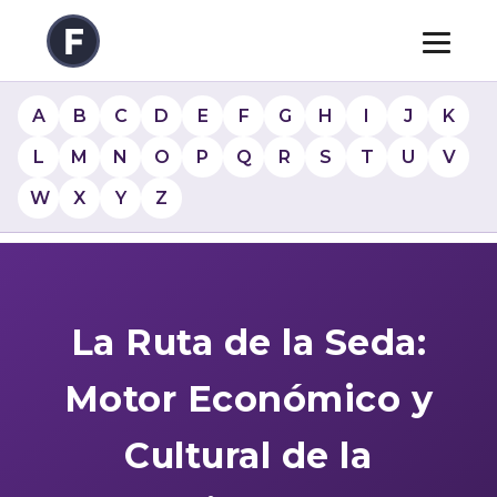
A
B
C
D
E
F
G
H
I
J
K
L
M
N
O
P
Q
R
S
T
U
V
W
X
Y
Z
La Ruta de la Seda:
Motor Económico y
Cultural de la