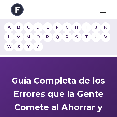
A
B
C
D
E
F
G
H
I
J
K
L
M
N
O
P
Q
R
S
T
U
V
W
X
Y
Z
Guía Completa de los
Errores que la Gente
Comete al Ahorrar y