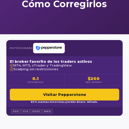
Cómo Corregirlos
PATROCINADO
El broker favorito de los traders activos
MT4, MT5, cTrader y TradingView
✓
Scalping sin restricciones
✓
0.1
$200
PIP EUR/USD
DEP. MÍNIMO
Visitar Pepperstone
80% cuentas minoristas pierden dinero. Afiliado.
ASIC
FCA
CySEC
BaFin