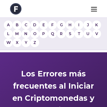
A
B
C
D
E
F
G
H
I
J
K
L
M
N
O
P
Q
R
S
T
U
V
W
X
Y
Z
Los Errores más
frecuentes al Iniciar
en Criptomonedas y