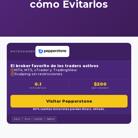
cómo Evitarlos
PATROCINADO
El broker favorito de los traders activos
MT4, MT5, cTrader y TradingView
✓
Scalping sin restricciones
✓
0.1
$200
PIP EUR/USD
DEP. MÍNIMO
Visitar Pepperstone
80% cuentas minoristas pierden dinero. Afiliado.
ASIC
FCA
CySEC
BaFin