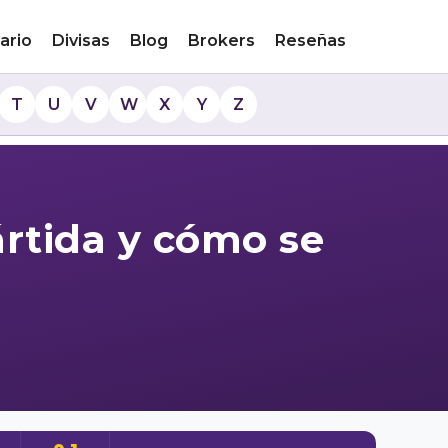
ario
Divisas
Blog
Brokers
Reseñas
T
U
V
W
X
Y
Z
ártida y cómo se