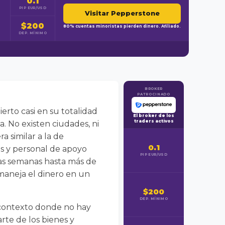
0.1
PIP EUR/USD
Visitar Pepperstone
$200
80% cuentas minoristas pierden dinero. Afiliado.
DEP. MÍNIMO
BROKER
PATROCINADO
erto casi en su totalidad
El broker de los
traders activos
a. No existen ciudades, ni
 similar a la de
0.1
os y personal de apoyo
PIP EUR/USD
cas semanas hasta más de
maneja el dinero en un
$200
DEP. MÍNIMO
n contexto donde no hay
rte de los bienes y