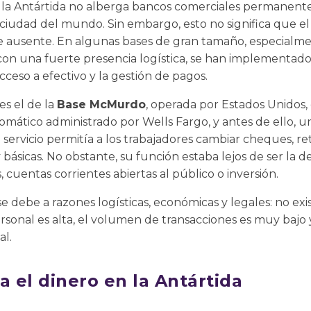
: la Antártida no alberga bancos comerciales permanent
iudad del mundo. Sin embargo, esto no significa que el 
e ausente. En algunas bases de gran tamaño, especialm
 con una fuerte presencia logística, se han implementad
 acceso a efectivo y la gestión de pagos.
es el de la
Base McMurdo
, operada por Estados Unidos,
tomático administrado por Wells Fargo, y antes de ello, 
e servicio permitía a los trabajadores cambiar cheques, reti
ásicas. No obstante, su función estaba lejos de ser la de
 cuentas corrientes abiertas al público o inversión.
 se debe a razones logísticas, económicas y legales: no exi
ersonal es alta, el volumen de transacciones es muy bajo 
al.
 el dinero en la Antártida