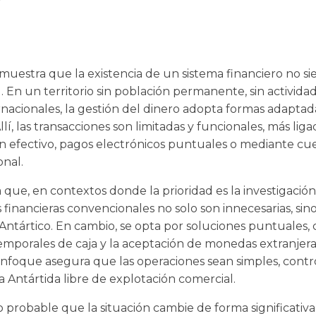
emuestra que la existencia de un sistema financiero no s
. En un territorio sin población permanente, sin activida
ernacionales, la gestión del dinero adopta formas adaptad
lí, las transacciones son limitadas y funcionales, más ligad
n efectivo, pagos electrónicos puntuales o mediante cu
onal.
que, en contextos donde la prioridad es la investigación
s financieras convencionales no solo son innecesarias, si
o Antártico. En cambio, se opta por soluciones puntuales
 temporales de caja y la aceptación de monedas extranjera
 enfoque asegura que las operaciones sean simples, cont
a Antártida libre de explotación comercial.
o probable que la situación cambie de forma significativa