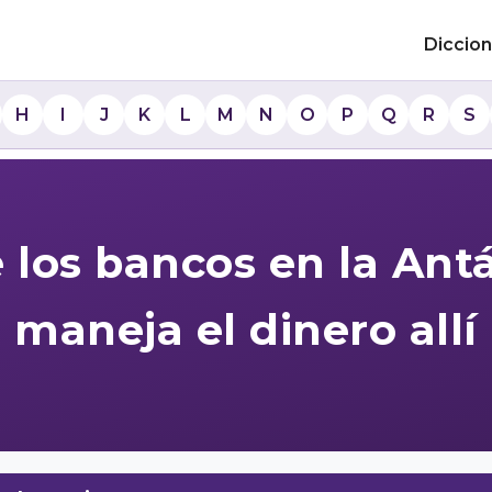
Diccion
H
I
J
K
L
M
N
O
P
Q
R
S
 los bancos en la Ant
maneja el dinero allí