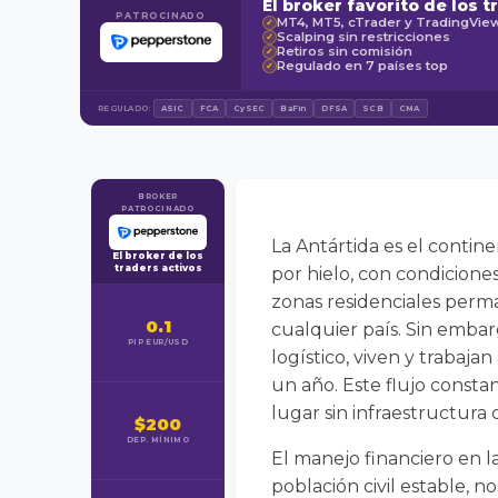
El broker favorito de los t
PATROCINADO
MT4, MT5, cTrader y TradingVie
✓
Scalping sin restricciones
✓
Retiros sin comisión
✓
Regulado en 7 países top
✓
REGULADO:
ASIC
FCA
CySEC
BaFin
DFSA
SCB
CMA
BROKER
PATROCINADO
La Antártida es el contin
El broker de los
traders activos
por hielo, con condicione
zonas residenciales perm
0.1
cualquier país. Sin embar
PIP EUR/USD
logístico, viven y traba
un año. Este flujo const
lugar sin infraestructura
$200
DEP. MÍNIMO
El manejo financiero en 
población civil estable, n