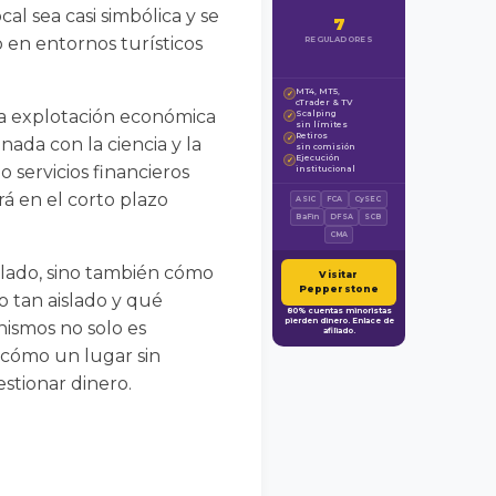
al sea casi simbólica y se
7
o en entornos turísticos
REGULADORES
MT4, MT5,
✓
cTrader & TV
 la explotación económica
Scalping
✓
sin límites
Retiros
✓
nada con la ciencia y la
sin comisión
Ejecución
✓
 servicios financieros
institucional
rá en el corto plazo
ASIC
FCA
CySEC
BaFin
DFSA
SCB
CMA
elado, sino también cómo
Visitar
Pepperstone
o tan aislado y qué
80% cuentas minoristas
pierden dinero. Enlace de
nismos no solo es
afiliado.
 cómo un lugar sin
stionar dinero.