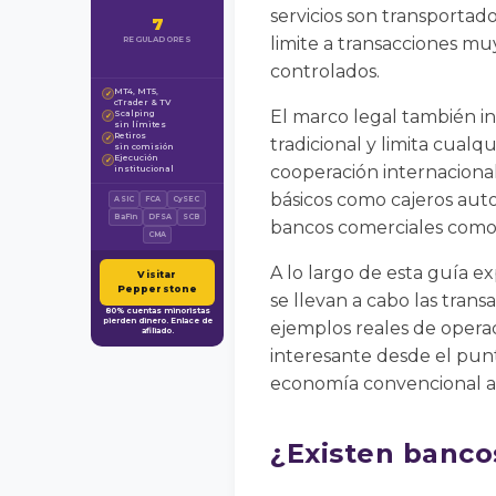
servicios son transportad
7
limite a transacciones mu
REGULADORES
controlados.
MT4, MT5,
✓
cTrader & TV
El marco legal también in
Scalping
✓
sin límites
Retiros
✓
tradicional y limita cualq
sin comisión
Ejecución
✓
cooperación internacional
institucional
básicos como cajeros auto
ASIC
FCA
CySEC
BaFin
DFSA
SCB
bancos comerciales como 
CMA
A lo largo de esta guía e
Visitar
Pepperstone
se llevan a cabo las tran
80% cuentas minoristas
pierden dinero. Enlace de
ejemplos reales de operac
afiliado.
interesante desde el punt
economía convencional aún
¿Existen bancos