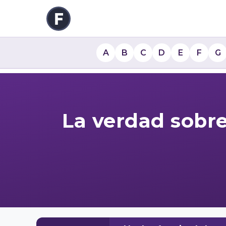
A
B
C
D
E
F
G
La verdad sobre