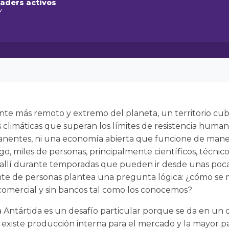
raders activos
w
ente más remoto y extremo del planeta, un territorio cubi
s climáticas que superan los límites de resistencia human
anentes, ni una economía abierta que funcione de manera
go, miles de personas, principalmente científicos, técnic
jan allí durante temporadas que pueden ir desde unas po
ante de personas plantea una pregunta lógica: ¿cómo se 
 comercial y sin bancos tal como los conocemos?
la Antártida es un desafío particular porque se da en u
o existe producción interna para el mercado y la mayor pa