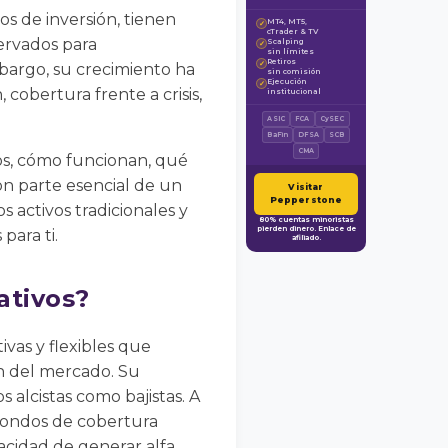
s de inversión, tienen
MT4, MT5,
✓
cTrader & TV
servados para
Scalping
✓
sin límites
Retiros
✓
embargo, su crecimiento ha
sin comisión
Ejecución
✓
 cobertura frente a crisis,
institucional
ASIC
FCA
CySEC
BaFin
DFSA
SCB
CMA
os, cómo funcionan, qué
on parte esencial de un
Visitar
Pepperstone
s activos tradicionales y
80% cuentas minoristas
pierden dinero. Enlace de
para ti.
afiliado.
ativos?
vas y flexibles que
n del mercado. Su
s alcistas como bajistas. A
 fondos de cobertura
acidad de generar alfa