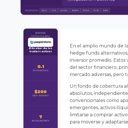
REGULADO:
ASIC
FCA
CySEC
BaFin
DFSA
SCB
CMA
BROKER
PATROCINADO
En el amplio mundo de la
El broker de los
traders activos
hedge funds alternativos,
inversor promedio. Estos 
0.1
del sector financiero, pr
PIP EUR/USD
mercado adversas, pero ta
Un fondo de cobertura al
$200
absolutos, independientem
DEP. MÍNIMO
convencionales como apala
emergentes, activos ilíqu
limitarse a comprar activ
7
para moverse y adaptarse 
REGULADORES