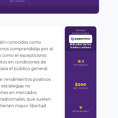
DEP. MÍNIMO
BROKER
PATROCINADO
mbién conocidos como
El broker de los
traders activos
menos comprendidas por el
n como el escepticismo
0.1
ntos en condiciones de
PIP EUR/USD
ara el público general.
r rendimientos positivos
$200
 estrategias no
DEP. MÍNIMO
ciones en mercados
tradicionales, que suelen
s tienen mayor libertad
7
REGULADORES