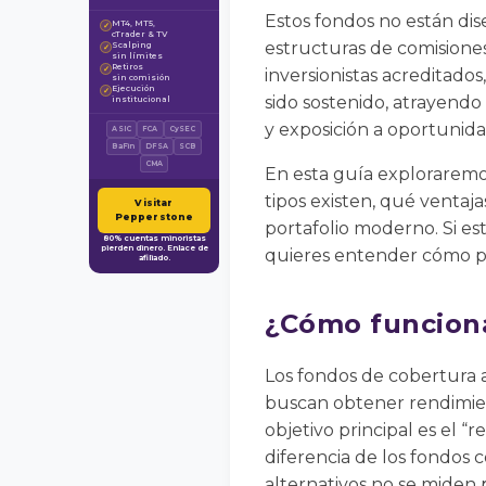
Estos fondos no están di
MT4, MT5,
✓
cTrader & TV
estructuras de comisiones
Scalping
✓
sin límites
Retiros
✓
inversionistas acreditados
sin comisión
Ejecución
✓
sido sostenido, atrayendo 
institucional
y exposición a oportunida
ASIC
FCA
CySEC
BaFin
DFSA
SCB
CMA
En esta guía exploraremo
tipos existen, qué ventaj
Visitar
Pepperstone
portafolio moderno. Si est
80% cuentas minoristas
pierden dinero. Enlace de
quieres entender cómo pie
afiliado.
¿Cómo funciona
Los fondos de cobertura a
buscan obtener rendimien
objetivo principal es el “
diferencia de los fondos 
alternativos no se miden 