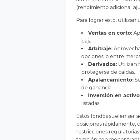
(rendimiento adicional aju
Para lograr esto, utilizan
Ventas en corto:
Apu
baja.
Arbitraje:
Aprovechan
opciones, o entre merc
Derivados:
Utilizan 
protegerse de caídas.
Apalancamiento:
Se
de ganancia.
Inversión en activo
listadas.
Estos fondos suelen ser a
posiciones rápidamente, c
restricciones regulatoria
también con menor trans