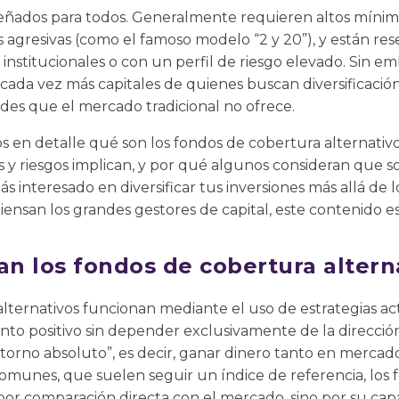
señados para todos. Generalmente requieren altos mínimo
 agresivas (como el famoso modelo “2 y 20”), y están re
, institucionales o con un perfil de riesgo elevado. Sin 
cada vez más capitales de quienes buscan diversificación,
des que el mercado tradicional no ofrece.
s en detalle qué son los fondos de cobertura alternativ
as y riesgos implican, y por qué algunos consideran que s
ás interesado en diversificar tus inversiones más allá de lo
nsan los grandes gestores de capital, este contenido es 
n los fondos de cobertura altern
lternativos funcionan mediante el uso de estrategias acti
to positivo sin depender exclusivamente de la direcció
retorno absoluto”, es decir, ganar dinero tanto en mercado
comunes, que suelen seguir un índice de referencia, los
por comparación directa con el mercado, sino por su cap