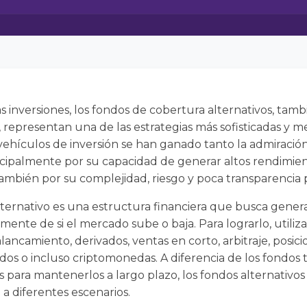
s inversiones, los fondos de cobertura alternativos, ta
 representan una de las estrategias más sofisticadas y 
vehículos de inversión se han ganado tanto la admiració
incipalmente por su capacidad de generar altos rendimie
mbién por su complejidad, riesgo y poca transparencia p
ternativo es una estructura financiera que busca genera
ente de si el mercado sube o baja. Para lograrlo, utiliza
ncamiento, derivados, ventas en corto, arbitraje, posi
idos o incluso criptomonedas. A diferencia de los fondos 
os para mantenerlos a largo plazo, los fondos alternativo
a diferentes escenarios.