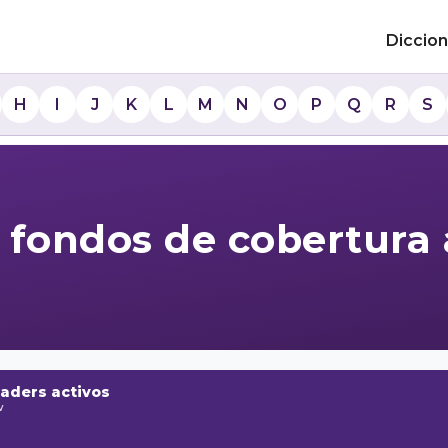
Diccion
H
I
J
K
L
M
N
O
P
Q
R
S
 fondos de cobertura 
raders activos
w