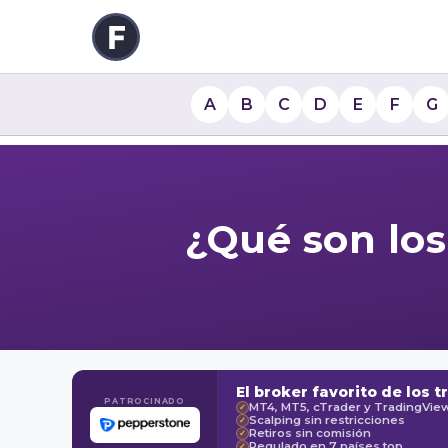
A
B
C
D
E
F
G
¿Qué son los
El broker favorito de los t
PATROCINADO
MT4, MT5, cTrader y TradingVie
✓
Scalping sin restricciones
✓
Retiros sin comisión
✓
Regulado en 7 países top
✓