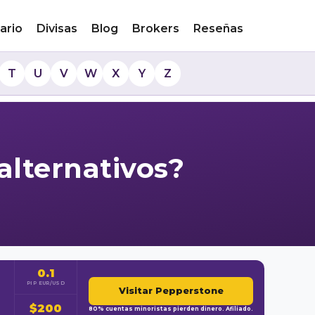
ario
Divisas
Blog
Brokers
Reseñas
T
U
V
W
X
Y
Z
alternativos?
0.1
PIP EUR/USD
Visitar Pepperstone
$200
80% cuentas minoristas pierden dinero. Afiliado.