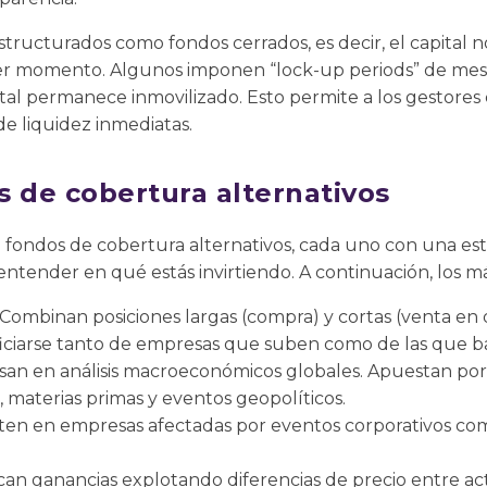
tructurados como fondos cerrados, es decir, el capital n
ier momento. Algunos imponen “lock-up periods” de mese
ital permanece inmovilizado. Esto permite a los gestores 
de liquidez inmediatas.
s de cobertura alternativos
e fondos de cobertura alternativos, cada uno con una es
entender en qué estás invirtiendo. A continuación, los 
Combinan posiciones largas (compra) y cortas (venta en 
iciarse tanto de empresas que suben como de las que ba
san en análisis macroeconómicos globales. Apuestan por
, materias primas y eventos geopolíticos.
ten en empresas afectadas por eventos corporativos como
an ganancias explotando diferencias de precio entre act