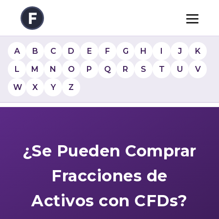
A
B
C
D
E
F
G
H
I
J
K
L
M
N
O
P
Q
R
S
T
U
V
W
X
Y
Z
¿Se Pueden Comprar
Fracciones de
Activos con CFDs?