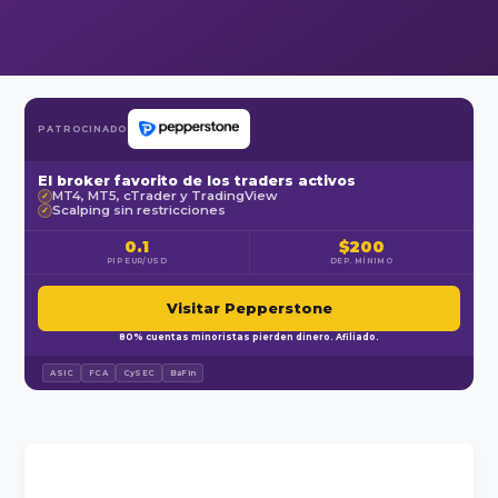
PATROCINADO
El broker favorito de los traders activos
MT4, MT5, cTrader y TradingView
✓
Scalping sin restricciones
✓
0.1
$200
PIP EUR/USD
DEP. MÍNIMO
Visitar Pepperstone
80% cuentas minoristas pierden dinero. Afiliado.
ASIC
FCA
CySEC
BaFin