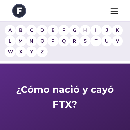
A
B
C
D
E
F
G
H
I
J
K
L
M
N
O
P
Q
R
S
T
U
V
W
X
Y
Z
¿Cómo nació y cayó
FTX?