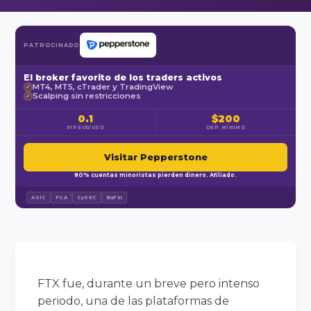
PATROCINADO
El broker favorito de los traders activos
MT4, MT5, cTrader y TradingView
✓
Scalping sin restricciones
✓
0.1
$200
PIP EUR/USD
DEP. MÍNIMO
Visitar Pepperstone
80% cuentas minoristas pierden dinero. Afiliado.
ASIC
FCA
CySEC
BaFin
FTX fue, durante un breve pero intenso
periodo, una de las plataformas de