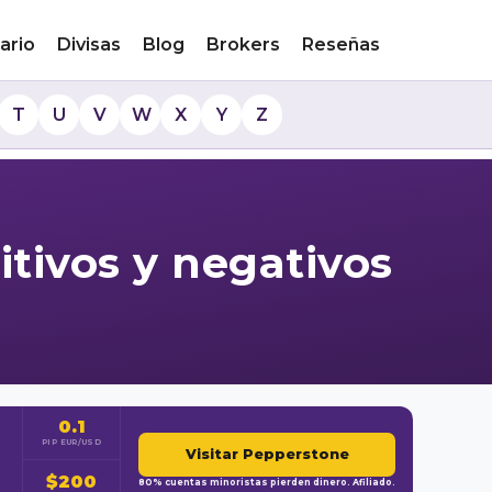
ario
Divisas
Blog
Brokers
Reseñas
T
U
V
W
X
Y
Z
tivos y negativos
0.1
PIP EUR/USD
Visitar Pepperstone
$200
80% cuentas minoristas pierden dinero. Afiliado.