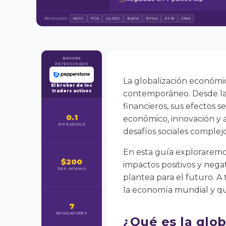
REGULADO:
ASIC
FCA
CySEC
BaFin
DFSA
SCB
CMA
BROKER
PATROCINADO
La globalización económi
El broker de los
traders activos
contemporáneo. Desde la e
financieros, sus efectos 
0.1
económico, innovación y
PIP EUR/USD
desafíos sociales complejo
En esta guía exploraremos
$200
impactos positivos y negat
DEP. MÍNIMO
plantea para el futuro. 
la economía mundial y qué
7
REGULADORES
¿Qué es la glo