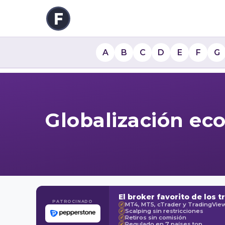
A
B
C
D
E
F
G
Globalización ec
El broker favorito de los t
PATROCINADO
MT4, MT5, cTrader y TradingVie
✓
Scalping sin restricciones
✓
Retiros sin comisión
✓
Regulado en 7 países top
✓