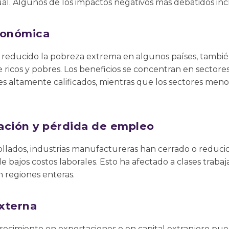
al. Algunos de los impactos negativos más debatidos inc
conómica
ha reducido la pobreza extrema en algunos países, tambi
ricos y pobres. Los beneficios se concentran en sectore
res altamente calificados, mientras que los sectores me
zación y pérdida de empleo
llados, industrias manufactureras han cerrado o reduci
 bajos costos laborales. Esto ha afectado a clases traba
 regiones enteras.
xterna
crecimiento en exportaciones o en capital extranjero p