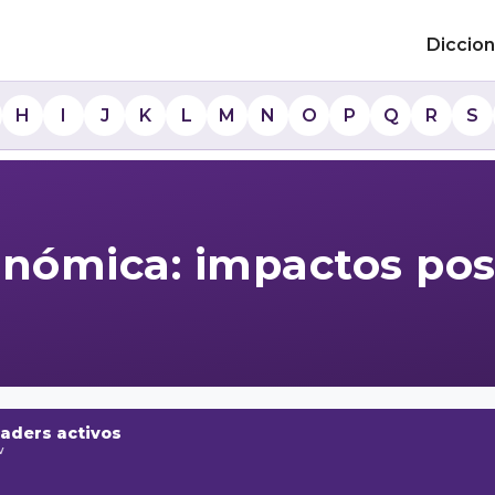
Diccion
H
I
J
K
L
M
N
O
P
Q
R
S
onómica: impactos posi
raders activos
w