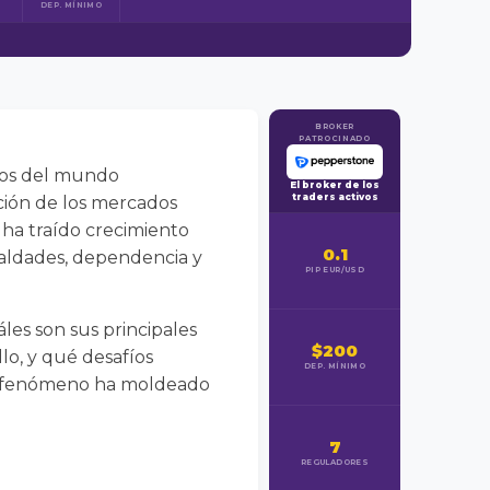
DEP. MÍNIMO
BROKER
PATROCINADO
idos del mundo
El broker de los
traders activos
ción de los mercados
 ha traído crecimiento
0.1
aldades, dependencia y
PIP EUR/USD
les son sus principales
$200
llo, y qué desafíos
DEP. MÍNIMO
ste fenómeno ha moldeado
7
REGULADORES