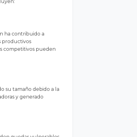
luyen:
én ha contribuido a
s productivos
nos competitivos pueden
do su tamaño debido a la
jadoras y generado
ueden quedar vulnerables