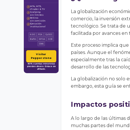
MT4, MT5,
✓
cTrader & TV
La globalización económic
Scalping
✓
sin límites
comercio, la inversión extr
Retiros
✓
sin comisión
Ejecución
✓
tecnológico. Se trata de 
institucional
facilitada por avances en 
ASIC
FCA
CySEC
BaFin
DFSA
SCB
Este proceso implica que l
CMA
países. Aunque el fenómen
Visitar
Pepperstone
especialmente tras la caí
80% cuentas minoristas
desarrollo de las tecnologí
pierden dinero. Enlace de
afiliado.
La globalización no solo e
embargo, esta guía se enf
Impactos posit
A lo largo de las últimas
muchas partes del mundo