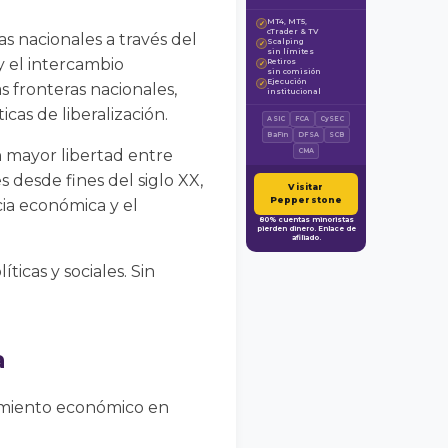
MT4, MT5,
✓
cTrader & TV
s nacionales a través del
Scalping
✓
sin límites
 y el intercambio
Retiros
✓
sin comisión
Ejecución
✓
s fronteras nacionales,
institucional
cas de liberalización.
ASIC
FCA
CySEC
BaFin
DFSA
SCB
on mayor libertad entre
CMA
desde fines del siglo XX,
Visitar
Pepperstone
cia económica y el
80% cuentas minoristas
pierden dinero. Enlace de
afiliado.
icas y sociales. Sin
a
ecimiento económico en