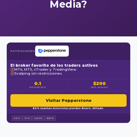
Media?
PATROCINADO
El broker favorito de los traders activos
MT4, MT5, cTrader y TradingView
✓
Scalping sin restricciones
✓
0.1
$200
PIP EUR/USD
DEP. MÍNIMO
Visitar Pepperstone
80% cuentas minoristas pierden dinero. Afiliado.
ASIC
FCA
CySEC
BaFin