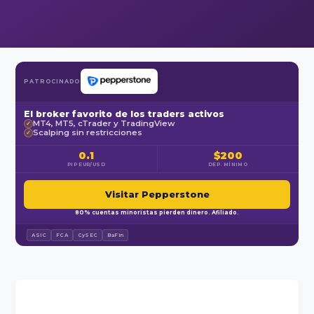
PATROCINADO
El broker favorito de los traders activos
MT4, MT5, cTrader y TradingView
✓
Scalping sin restricciones
✓
0.1
$200
PIP EUR/USD
DEP. MÍNIMO
Visitar Pepperstone
80% cuentas minoristas pierden dinero. Afiliado.
ASIC
FCA
CySEC
BaFin