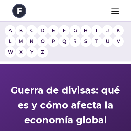
A
B
C
D
E
F
G
H
I
J
K
L
M
N
O
P
Q
R
S
T
U
V
W
X
Y
Z
Guerra de divisas: qué
es y cómo afecta la
economía global