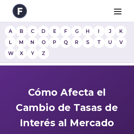
A
B
C
D
E
F
G
H
I
J
K
L
M
N
O
P
Q
R
S
T
U
V
W
X
Y
Z
Cómo Afecta el
Cambio de Tasas de
Interés al Mercado