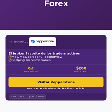
Forex
PATROCINADO
El broker favorito de los traders activos
MT4, MT5, cTrader y TradingView
✓
Scalping sin restricciones
✓
0.1
$200
PIP EUR/USD
DEP. MÍNIMO
Visitar Pepperstone
80% cuentas minoristas pierden dinero. Afiliado.
ASIC
FCA
CySEC
BaFin