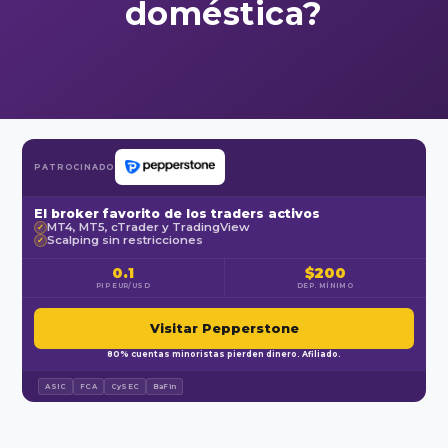
doméstica?
PATROCINADO
El broker favorito de los traders activos
MT4, MT5, cTrader y TradingView
✓
Scalping sin restricciones
✓
0.1
$200
PIP EUR/USD
DEP. MÍNIMO
Visitar Pepperstone
80% cuentas minoristas pierden dinero. Afiliado.
ASIC
FCA
CySEC
BaFin