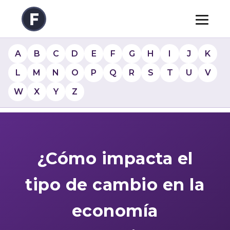
A
B
C
D
E
F
G
H
I
J
K
L
M
N
O
P
Q
R
S
T
U
V
W
X
Y
Z
¿Cómo impacta el
tipo de cambio en la
economía