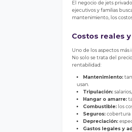
El negocio de jets priva
ejecutivos y familias busc
mantenimiento, los costos
Costos reales y
Uno de los aspectos más i
No solo se trata del prec
rentabilidad:
Mantenimiento:
tan
usan.
Tripulación:
salarios
Hangar o amarre:
ta
Combustible:
los co
Seguros:
cobertura p
Depreciación:
espec
Gastos legales y ad