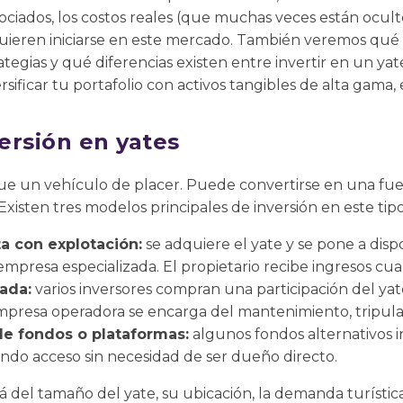
sociados, los costos reales (que muchas veces están ocult
quieren iniciarse en este mercado. También veremos qué 
ategias y qué diferencias existen entre invertir en un ya
sificar tu portafolio con activos tangibles de alta gama, e
ersión en yates
e un vehículo de placer. Puede convertirse en una fuen
xisten tres modelos principales de inversión en este tipo
a con explotación:
se adquiere el yate y se pone a disp
mpresa especializada. El propietario recibe ingresos cua
ada:
varios inversores compran una participación del ya
mpresa operadora se encarga del mantenimiento, tripulac
 de fondos o plataformas:
algunos fondos alternativos i
iendo acceso sin necesidad de ser dueño directo.
del tamaño del yate, su ubicación, la demanda turística y