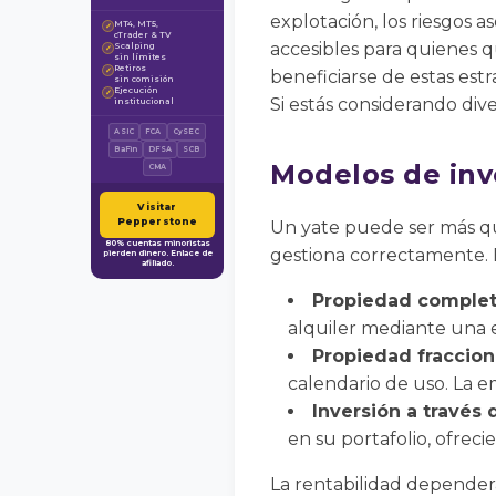
explotación, los riesgos a
MT4, MT5,
✓
cTrader & TV
accesibles para quienes 
Scalping
✓
sin límites
Retiros
✓
beneficiarse de estas estr
sin comisión
Ejecución
✓
Si estás considerando diver
institucional
ASIC
FCA
CySEC
BaFin
DFSA
SCB
Modelos de inv
CMA
Visitar
Pepperstone
Un yate puede ser más qu
80% cuentas minoristas
gestiona correctamente. E
pierden dinero. Enlace de
afiliado.
Propiedad complet
alquiler mediante una e
Propiedad fraccion
calendario de uso. La e
Inversión a través
en su portafolio, ofrec
La rentabilidad dependerá 