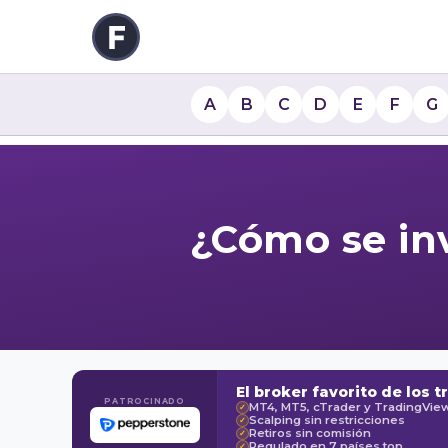
A
B
C
D
E
F
G
¿Cómo se inv
El broker favorito de los t
PATROCINADO
MT4, MT5, cTrader y TradingVie
✓
Scalping sin restricciones
✓
Retiros sin comisión
✓
Regulado en 7 países top
✓