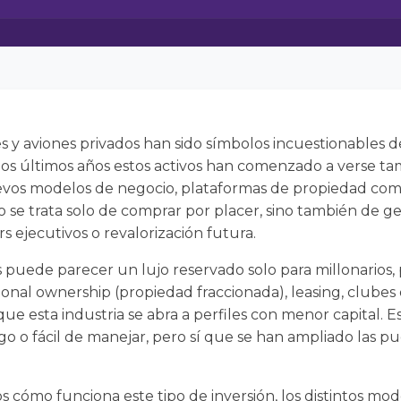
s y aviones privados han sido símbolos incuestionables de
 los últimos años estos activos han comenzado a verse 
nuevos modelos de negocio, plataformas de propiedad co
o se trata solo de comprar por placer, sino también de g
s ejecutivos o revalorización futura.
s puede parecer un lujo reservado solo para millonarios, 
ional ownership (propiedad fraccionada), leasing, clube
 esta industria se abra a perfiles con menor capital. Es
sgo o fácil de manejar, pero sí que se han ampliado las p
 cómo funciona este tipo de inversión, los distintos mod