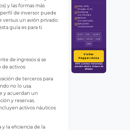
os) y las formas más
MT4, MT5,
✓
cTrader & TV
perfil de inversor puede
Scalping
✓
sin límites
Retiros
✓
te versus un avión privado.
sin comisión
Ejecución
✓
sta guía es para ti.
institucional
ASIC
FCA
CySEC
BaFin
DFSA
SCB
CMA
Visitar
Pepperstone
te de ingresos si se
80% cuentas minoristas
 de activos:
pierden dinero. Enlace de
afiliado.
osición de terceros para
ndo no lo usa.
te y acuerdan un
ión y reservas.
ncluyen activos náuticos
 la eficiencia de la