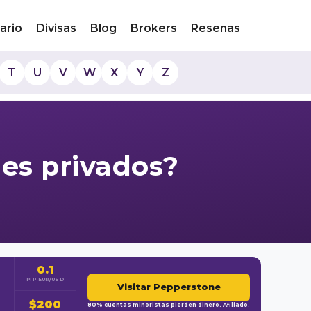
ario
Divisas
Blog
Brokers
Reseñas
T
U
V
W
X
Y
Z
nes privados?
0.1
PIP EUR/USD
Visitar Pepperstone
$200
80% cuentas minoristas pierden dinero. Afiliado.