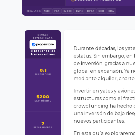
REGULADO:
ASIC
FCA
CySEC
BaFin
DFSA
SCB
CMA
BROKER
PATROCINADO
Durante décadas, los yate
El broker de los
traders activos
estatus. Sin embargo, en
de inversión, gracias a 
0.1
global en expansión. Ya n
PIP EUR/USD
mediante alquiler, charter
Invertir en yates y avione
$200
estructuras como el fract
DEP. MÍNIMO
crowdfunding ha hecho que
una inversión de bajo rie
nuevos participantes.
7
REGULADORES
En esta guía exploraremos