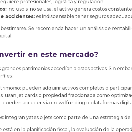
equiere profesionales, logística y regulación.
os:
incluso si no se usa, el activo genera costos constante
de accidentes:
es indispensable tener seguros adecuado
bestimarse. Se recomienda hacer un análisis de rentabili
ital.
nvertir en este mercado?
s grandes patrimonios accedían a estos activos. Sin emba
files:
atrimonio: pueden adquirir activos completos o particip
s: usan jet cards o propiedad fraccionada como optimizac
s: pueden acceder vía crowdfunding o plataformas digita
s: integran yates o jets como parte de una estrategia de 
ve está en la planificación fiscal, la evaluación de la ope