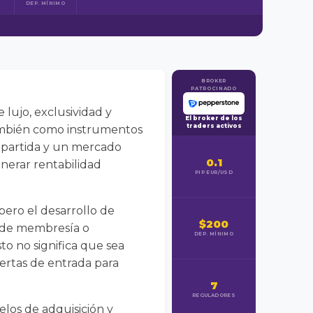
DEP. MÍNIMO
BROKER
PATROCINADO
 lujo, exclusividad y
El broker de los
traders activos
también como instrumentos
mpartida y un mercado
0.1
enerar rentabilidad
PIP EUR/USD
pero el desarrollo de
$200
s de membresía o
DEP. MÍNIMO
to no significa que sea
uertas de entrada para
7
REGULADORES
elos de adquisición y