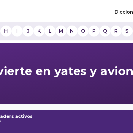
Diccion
H
I
J
K
L
M
N
O
P
Q
R
S
ierte en yates y avio
raders activos
w