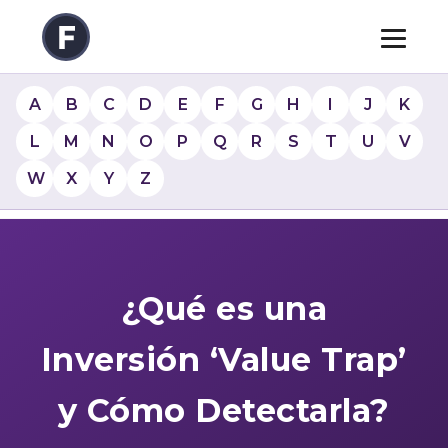
A
B
C
D
E
F
G
H
I
J
K
L
M
N
O
P
Q
R
S
T
U
V
W
X
Y
Z
¿Qué es una
Inversión ‘Value Trap’
y Cómo Detectarla?