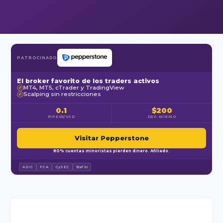
PATROCINADO
El broker favorito de los traders activos
MT4, MT5, cTrader y TradingView
✓
Scalping sin restricciones
✓
0.1
$200
PIP EUR/USD
DEP. MÍNIMO
Visitar Pepperstone
80% cuentas minoristas pierden dinero. Afiliado.
ASIC
FCA
CySEC
BaFin