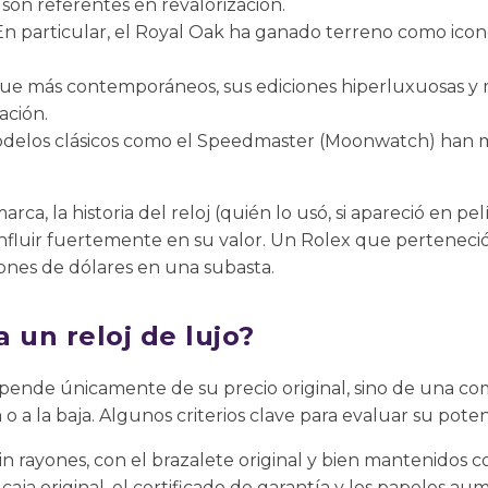
son referentes en revalorización.
n particular, el Royal Oak ha ganado terreno como icono 
e más contemporáneos, sus ediciones hiperluxuosas y 
ación.
elos clásicos como el Speedmaster (Moonwatch) han m
ca, la historia del reloj (quién lo usó, si apareció en pel
influir fuertemente en su valor. Un Rolex que pertenec
ones de dólares en una subasta.
 un reloj de lujo?
epende únicamente de su precio original, sino de una co
 o a la baja. Algunos criterios clave para evaluar su pote
in rayones, con el brazalete original y bien mantenidos c
caja original, el certificado de garantía y los papeles a