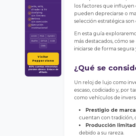
los factores que influyen 
MT4, MT5,
✓
cTrader & TV
pueden depreciarse o mant
Scalping
✓
sin límites
Retiros
✓
selección estratégica son 
sin comisión
Ejecución
✓
institucional
En esta guía exploraremos
ASIC
FCA
CySEC
más destacados, cómo se 
BaFin
DFSA
SCB
CMA
iniciarse de forma segur
Visitar
Pepperstone
¿Qué se conside
80% cuentas minoristas
pierden dinero. Enlace de
afiliado.
Un reloj de lujo como in
escaso, codiciado y, por t
como vehículos de inversió
Prestigio de marca
cuentan con tradición, 
Producción limitad
debido a su rareza.