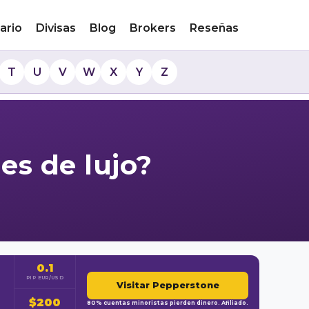
ario
Divisas
Blog
Brokers
Reseñas
T
U
V
W
X
Y
Z
es de lujo?
0.1
PIP EUR/USD
Visitar Pepperstone
$200
80% cuentas minoristas pierden dinero. Afiliado.