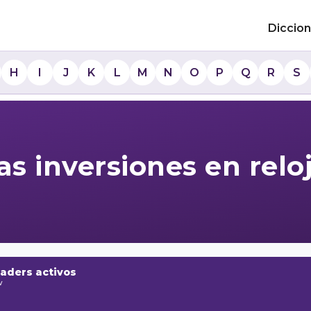
Diccion
H
I
J
K
L
M
N
O
P
Q
R
S
as inversiones en reloj
raders activos
w