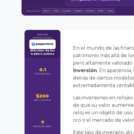
REGULADO:
ASIC
FCA
CySEC
BaFin
DFSA
SCB
CMA
BROKER
PATROCINADO
En el mundo de las finanza
El broker de los
traders activos
patrimonio más allá de lo
pero altamente valorado p
0.1
inversión
. En apariencia
PIP EUR/USD
detrás de ciertos modelo
extremadamente rentabl
$200
Las inversiones en relojes
DEP. MÍNIMO
de que su valor aumente c
reloj es un objeto de uso
oro o el mercado de valo
7
REGULADORES
Este tipo de inversión, 