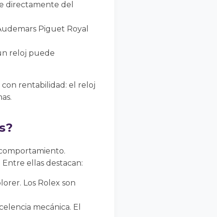
 directamente del
 Audemars Piguet Royal
un reloj puede
on rentabilidad: el reloj
as.
s?
o comportamiento.
Entre ellas destacan:
orer. Los Rolex son
celencia mecánica. El