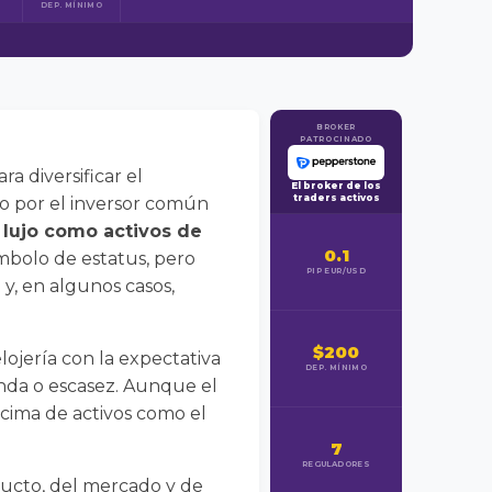
DEP. MÍNIMO
BROKER
PATROCINADO
a diversificar el
El broker de los
traders activos
do por el inversor común
 lujo como activos de
0.1
ímbolo de estatus, pero
PIP EUR/USD
y, en algunos casos,
$200
elojería con la expectativa
DEP. MÍNIMO
anda o escasez. Aunque el
ncima de activos como el
7
REGULADORES
ducto, del mercado y de