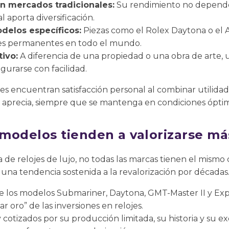
on mercados tradicionales:
Su rendimiento no depende
l aporta diversificación.
odelos específicos:
Piezas como el Rolex Daytona o el
s permanentes en todo el mundo.
tivo:
A diferencia de una propiedad o una obra de arte, 
egurarse con facilidad.
s encuentran satisfacción personal al combinar utilidad c
 aprecia, siempre que se mantenga en condiciones óptim
modelos tienden a valorizarse má
 de relojes de lujo, no todas las marcas tienen el mism
a tendencia sostenida a la revalorización por décadas. 
 los modelos Submariner, Daytona, GMT-Master II y Expl
r oro” de las inversiones en relojes.
cotizados por su producción limitada, su historia y su ex