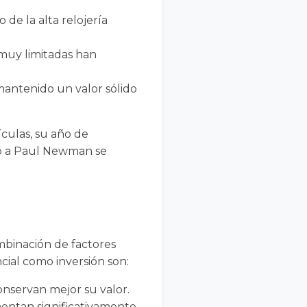
de la alta relojería
muy limitadas han
antenido un valor sólido
ículas, su año de
ió a Paul Newman se
mbinación de factores
ncial como inversión son:
onservan mejor su valor.
umentan significativamente