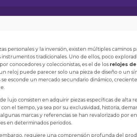
s personales y la inversión, existen múltiples caminos par
s instrumentos tradicionales. Uno de ellos, poco explora
or conocedores y coleccionistas, es el de los
relojes de
, un reloj puede parecer solo una pieza de diseño o un s
s se esconde un mercado secundario dinámico, creciente 
e.
 de lujo consisten en adquirir piezas específicas de alta r
on el tiempo, ya sea por su exclusividad, historia, dem
, algunas marcas y referencias se han revalorizado por e
res en determinados periodos.
sin embargo, requiere una comprensión profunda del pro