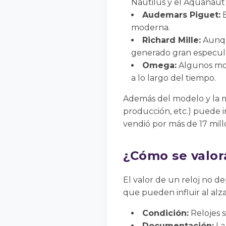
Nautilus y el Aquanaut 
Audemars Piguet:
E
moderna.
Richard Mille:
Aunqu
generado gran especul
Omega:
Algunos mod
a lo largo del tiempo.
Además del modelo y la mar
producción, etc.) puede 
vendió por más de 17 mill
¿Cómo se valora
El valor de un reloj no d
que pueden influir al alza
Condición:
Relojes s
Documentación:
La 