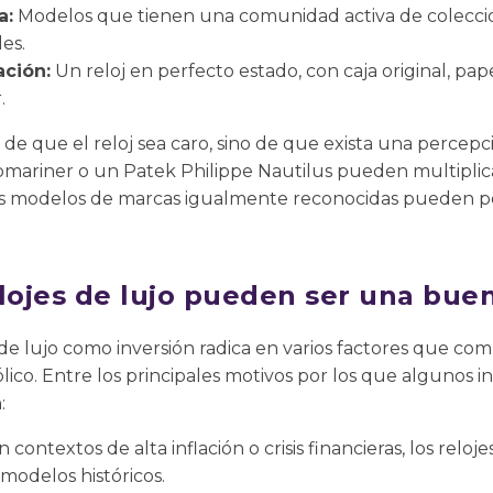
a:
Modelos que tienen una comunidad activa de coleccioni
les.
ción:
Un reloj en perfecto estado, con caja original, pape
.
o de que el reloj sea caro, sino de que exista una percepc
mariner o un Patek Philippe Nautilus pueden multiplicar
os modelos de marcas igualmente reconocidas pueden pe
lojes de lujo pueden ser una bue
s de lujo como inversión radica en varios factores que co
ólico. Entre los principales motivos por los que algunos 
:
 contextos de alta inflación o crisis financieras, los rel
modelos históricos.