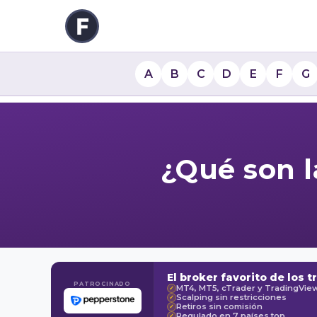
A
B
C
D
E
F
G
¿Qué son l
El broker favorito de los t
PATROCINADO
MT4, MT5, cTrader y TradingVie
✓
Scalping sin restricciones
✓
Retiros sin comisión
✓
Regulado en 7 países top
✓