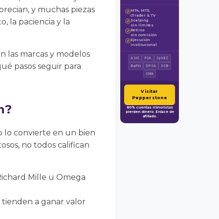
 aprecian, y muchas piezas
MT4, MT5,
✓
cTrader & TV
 la paciencia y la
Scalping
✓
sin límites
Retiros
✓
sin comisión
Ejecución
✓
institucional
on las marcas y modelos
ASIC
FCA
CySEC
qué pasos seguir para
BaFin
DFSA
SCB
CMA
Visitar
Pepperstone
n?
80% cuentas minoristas
pierden dinero. Enlace de
afiliado.
 lo convierte en un bien
osos, no todos califican
Richard Mille u Omega
 tienden a ganar valor